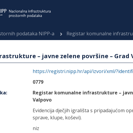
ostornih podataka NIPP-a
Registar komunalne infrastrukture 
astrukture – javne zelene površine – Grad
https://registri.nipp.hr/api/izvori/xml/?identi
0779
aka
:
Registar komunalne infrastrukture – javn
Valpovo
Evidencija dječjih igrališta s pripadajućom op
sprave, klupe, koševi).
niz