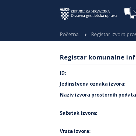
Početna
Registar izvora pr
Registar komunalne infr
ID
:
Jedinstvena oznaka izvora
:
Naziv izvora prostornih podat
Sažetak izvora
:
Vrsta izvora
: