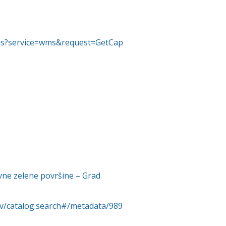
/wms?service=wms&request=GetCap
vne zelene površine – Grad
rv/catalog.search#/metadata/989