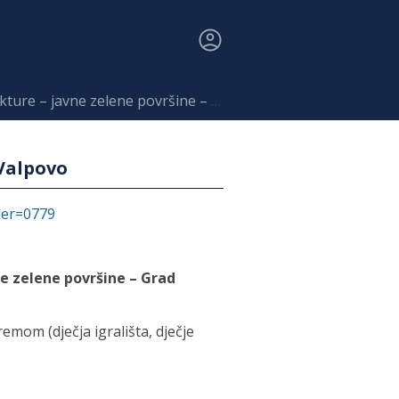
– javne zelene površine – Grad Valpovo
 Valpovo
fier=0779
e zelene površine – Grad
remom (dječja igrališta, dječje