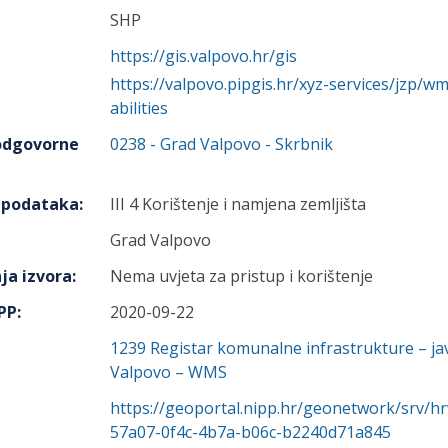
SHP
https://gis.valpovo.hr/gis
https://valpovo.pipgis.hr/xyz-services/jzp
abilities
 odgovorne
0238
-
Grad Valpovo
- Skrbnik
h podataka
:
III 4 Korištenje i namjena zemljišta
Grad Valpovo
ja izvora
:
Nema uvjeta za pristup i korištenje
IPP
:
2020-09-22
1239
Registar komunalne infrastrukture – ja
Valpovo – WMS
https://geoportal.nipp.hr/geonetwork/srv/h
57a07-0f4c-4b7a-b06c-b2240d71a845