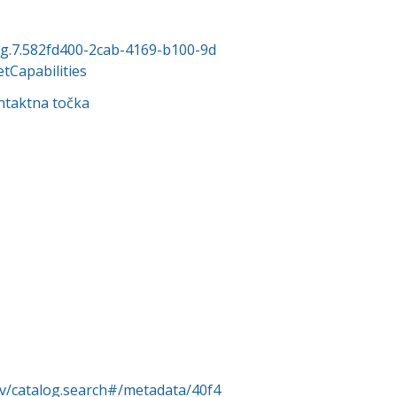
org.7.582fd400-2cab-4169-b100-9d
Capabilities
ntaktna točka
rv/catalog.search#/metadata/40f4