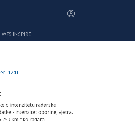
- WFS INSPIRE
fier=1241
E
e o intenzitetu radarske
atke - intenzitet oborine, vjetra,
o 250 km oko radara.