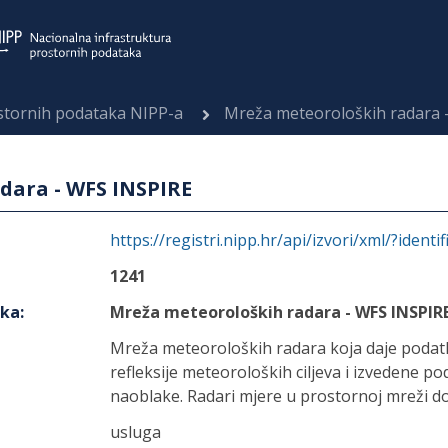
ostornih podataka NIPP-a
Mreža meteoroloških radara 
dara - WFS INSPIRE
https://registri.nipp.hr/api/izvori/xml/?identi
1241
aka
:
Mreža meteoroloških radara - WFS INSPIR
Mreža meteoroloških radara koja daje podatk
refleksije meteoroloških ciljeva i izvedene pod
naoblake. Radari mjere u prostornoj mreži d
usluga