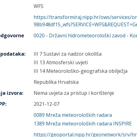
WFS
https://transformiraj.nipp.hr/ows/services/
98b948df15_wfs?SERVICE=WFS&REQUEST=Get
 odgovorne
0020
-
Državni hidrometeorološki zavod
- Ko
h podataka
:
III 7 Sustavi za nadzor okoliša
III 13 Atmosferski uvjeti
III 14 Meteorološko-geografska obilježja
Republika Hrvatska
ja izvora
:
Nema uvjeta za pristup i korištenje
IPP
:
2021-12-07
0089
Mreža meteoroloških radara
1389
Mreža meteoroloških radara INSPIRE
https://geoportal.nipp.hr/geonetwork/srv/h