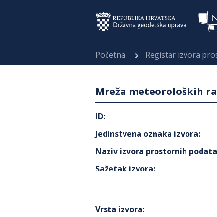
Početna
Registar izvora pr
Mreža meteoroloških ra
ID
:
Jedinstvena oznaka izvora
:
Naziv izvora prostornih podat
Sažetak izvora
:
Vrsta izvora
: