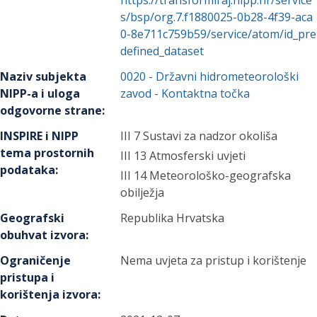
https://transformiraj.nipp.hr/service
s/bsp/org.7.f1880025-0b28-4f39-aca
0-8e711c759b59/service/atom/id_pre
defined_dataset
Naziv subjekta
0020
-
Državni hidrometeorološki
NIPP-a i uloga
zavod
- Kontaktna točka
odgovorne strane
:
INSPIRE i NIPP
III 7 Sustavi za nadzor okoliša
tema prostornih
III 13 Atmosferski uvjeti
podataka
:
III 14 Meteorološko-geografska
obilježja
Geografski
Republika Hrvatska
obuhvat izvora
:
Ograničenje
Nema uvjeta za pristup i korištenje
pristupa i
korištenja izvora
: