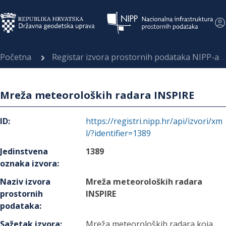
Početna
Registar izvora prostornih podataka NIPP-a
Mreža meteoroloških radara INSPIRE
ID
:
https://registri.nipp.hr/api/izvori/xm
l/?identifier=1389
Jedinstvena
1389
oznaka izvora
:
Naziv izvora
Mreža meteoroloških radara
prostornih
INSPIRE
podataka
:
Sažetak izvora
:
Mreža meteoroloških radara koja