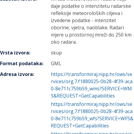
daje podatke o intenzitetu radarske
refleksije meteoroloških ciljeva i
izvedene podatke - intenzitet
oborine, vjetra, naoblake. Radari
mjere u prostornoj mreži do 250 km
oko radara.
Vrsta izvora
:
skup
Format podataka
:
GML
Adresa izvora
:
https://transformiraj.nipp.hr/ows/se
rvices/org.7.f1880025-0b28-4f39-aca
0-8e711c759b59_wms?SERVICE=WM
S&REQUEST=GetCapabilities
https://transformiraj.nipp.hr/ows/se
rvices/org.7.f1880025-0b28-4f39-aca
0-8e711c759b59_wfs?SERVICE=WFS&
REQUEST=GetCapabilities