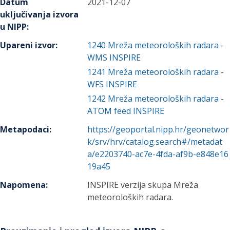
Datum
2021-12-07
uključivanja izvora
u NIPP
:
Upareni izvor
:
1240
Mreža meteoroloških radara -
WMS INSPIRE
1241
Mreža meteoroloških radara -
WFS INSPIRE
1242
Mreža meteoroloških radara -
ATOM feed INSPIRE
Metapodaci
:
https://geoportal.nipp.hr/geonetwor
k/srv/hrv/catalog.search#/metadat
a/e2203740-ac7e-4fda-af9b-e848e16
19a45
Napomena
:
INSPIRE verzija skupa Mreža
meteoroloških radara.