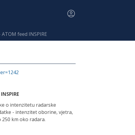
- ATOM feed INSPIRE
fier=1242
 INSPIRE
e o intenzitetu radarske
atke - intenzitet oborine, vjetra,
o 250 km oko radara.