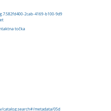
org.7.582fd400-2cab-4169-b100-9d9
et
ntaktna točka
rv/catalog.search#/metadata/05d