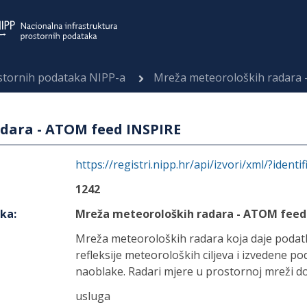
ostornih podataka NIPP-a
Mreža meteoroloških radara 
dara - ATOM feed INSPIRE
https://registri.nipp.hr/api/izvori/xml/?identi
1242
aka
:
Mreža meteoroloških radara - ATOM feed
Mreža meteoroloških radara koja daje podatk
refleksije meteoroloških ciljeva i izvedene pod
naoblake. Radari mjere u prostornoj mreži d
usluga