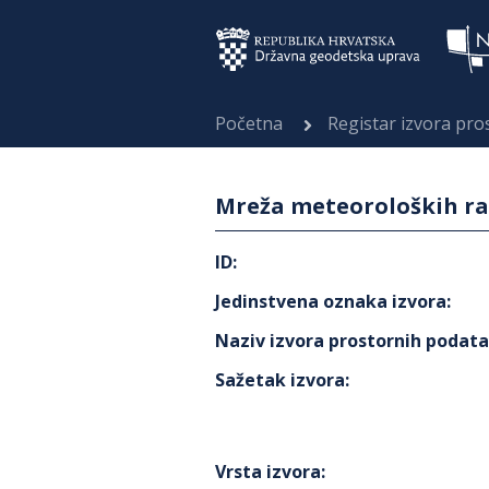
Početna
Registar izvora pr
Mreža meteoroloških ra
ID
:
Jedinstvena oznaka izvora
:
Naziv izvora prostornih podat
Sažetak izvora
:
Vrsta izvora
: