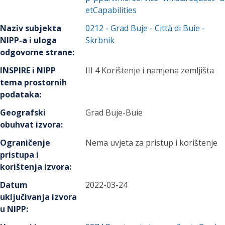
etCapabilities
Naziv subjekta
0212
-
Grad Buje - Città di Buie
-
NIPP-a i uloga
Skrbnik
odgovorne strane
:
INSPIRE i NIPP
III 4 Korištenje i namjena zemljišta
tema prostornih
podataka
:
Geografski
Grad Buje-Buie
obuhvat izvora
:
Ograničenje
Nema uvjeta za pristup i korištenje
pristupa i
korištenja izvora
:
Datum
2022-03-24
uključivanja izvora
u NIPP
: