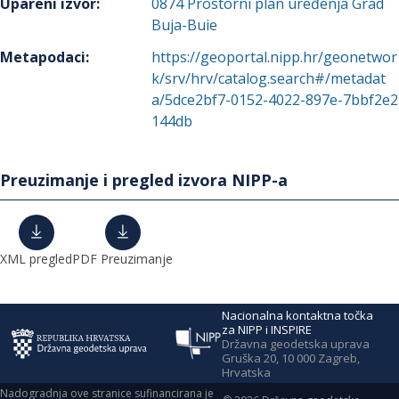
Upareni izvor
:
0874
Prostorni plan uređenja Grad
Buja-Buie
Metapodaci
:
https://geoportal.nipp.hr/geonetwor
k/srv/hrv/catalog.search#/metadat
a/5dce2bf7-0152-4022-897e-7bbf2e2
144db
Preuzimanje i pregled izvora NIPP-a
XML pregled
PDF Preuzimanje
Nacionalna kontaktna točka
za NIPP i INSPIRE
Državna geodetska uprava
Gruška 20, 10 000 Zagreb,
Hrvatska
Nadogradnja ove stranice sufinancirana je