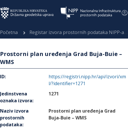
Početna
Registar izvora prostornih podataka NIPP-a
Prostorni plan uređenja Grad Buja-Buie –
WMS
ID
:
https://registri.nipp.hr/api/izvori/xm
l/?identifier=1271
Jedinstvena
1271
oznaka izvora
:
Naziv izvora
Prostorni plan uređenja Grad
prostornih
Buja-Buie – WMS
podataka
: