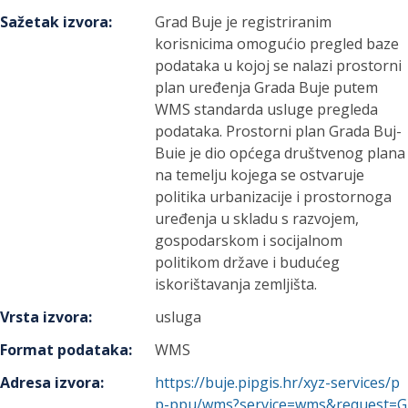
Sažetak izvora
:
Grad Buje je registriranim
korisnicima omogućio pregled baze
podataka u kojoj se nalazi prostorni
plan uređenja Grada Buje putem
WMS standarda usluge pregleda
podataka. Prostorni plan Grada Buj-
Buie je dio općega društvenog plana
na temelju kojega se ostvaruje
politika urbanizacije i prostornoga
uređenja u skladu s razvojem,
gospodarskom i socijalnom
politikom države i budućeg
iskorištavanja zemljišta.
Vrsta izvora
:
usluga
Format podataka
:
WMS
Adresa izvora
:
https://buje.pipgis.hr/xyz-services/p
p-ppu/wms?service=wms&request=G