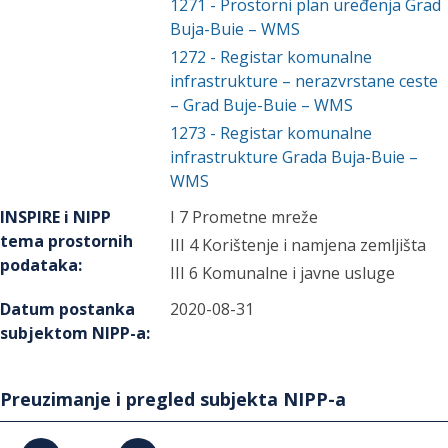
1271
-
Prostorni plan uređenja Grad
Buja-Buie – WMS
1272
-
Registar komunalne
infrastrukture – nerazvrstane ceste
– Grad Buje-Buie – WMS
1273
-
Registar komunalne
infrastrukture Grada Buja-Buie –
WMS
INSPIRE i NIPP
I 7 Prometne mreže
tema prostornih
III 4 Korištenje i namjena zemljišta
podataka
:
III 6 Komunalne i javne usluge
Datum postanka
2020-08-31
subjektom NIPP-a
:
Preuzimanje i pregled subjekta NIPP-a