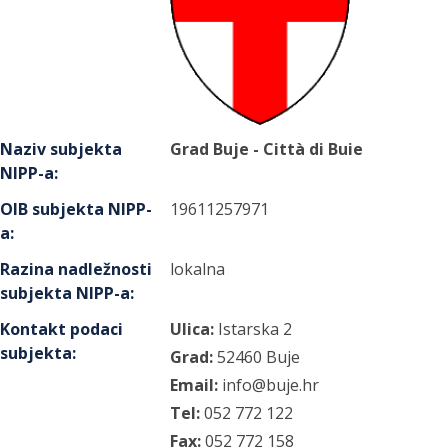
Naziv subjekta
Grad Buje - Città di Buie
NIPP-a
:
OIB subjekta NIPP-
19611257971
a
:
Razina nadležnosti
lokalna
subjekta NIPP-a
:
Kontakt podaci
Ulica:
Istarska
2
subjekta
:
Grad:
52460
Buje
Email:
info@buje.hr
Tel:
052 772 122
Fax:
052 772 158