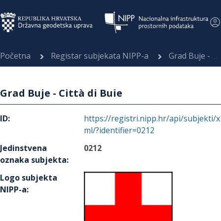
Početna
Registar subjekata NIPP-a
Grad Buje - Città di Buie
Grad Buje - Città di Buie
ID
:
https://registri.nipp.hr/api/subjekti/x
ml/?identifier=0212
Jedinstvena
0212
oznaka subjekta
:
Logo subjekta
NIPP-a
: