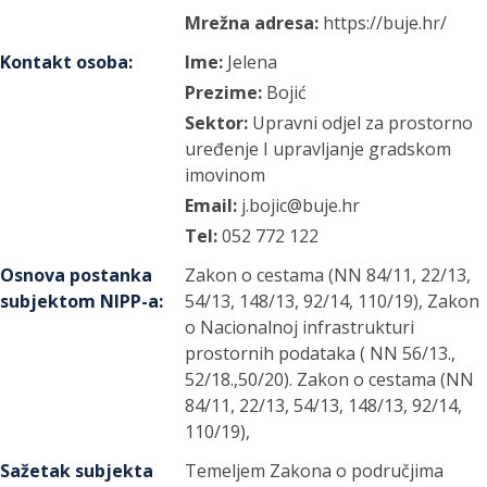
Mrežna adresa:
https://buje.hr/
Kontakt osoba
:
Ime:
Jelena
Prezime:
Bojić
Sektor:
Upravni odjel za prostorno
uređenje I upravljanje gradskom
imovinom
Email:
j.bojic@buje.hr
Tel:
052 772 122
Osnova postanka
Zakon o cestama (NN 84/11, 22/13,
subjektom NIPP-a
:
54/13, 148/13, 92/14, 110/19), Zakon
o Nacionalnoj infrastrukturi
prostornih podataka ( NN 56/13.,
52/18.,50/20). Zakon o cestama (NN
84/11, 22/13, 54/13, 148/13, 92/14,
110/19),
Sažetak subjekta
Temeljem Zakona o područjima