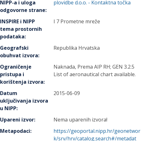
NIPP-a i uloga
plovidbe d.o.o.
- Kontaktna točka
odgovorne strane
:
INSPIRE i NIPP
I 7 Prometne mreže
tema prostornih
podataka
:
Geografski
Republika Hrvatska
obuhvat izvora
:
Ograničenje
Naknada, Prema AIP RH; GEN 3.2.5
pristupa i
List of aeronautical chart available.
korištenja izvora
:
Datum
2015-06-09
uključivanja izvora
u NIPP
:
Upareni izvor
:
Nema uparenih izvora!
Metapodaci
:
https://geoportal.nipp.hr/geonetwor
k/srv/hrv/catalog.search#/metadat