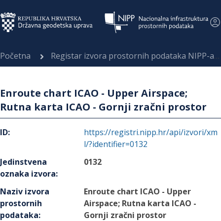
Početna
Registar izvora prostornih podataka NIPP-a
Enroute chart ICAO - Upper Airspace;
Rutna karta ICAO - Gornji zračni prostor
ID
:
https://registri.nipp.hr/api/izvori/xm
l/?identifier=0132
Jedinstvena
0132
oznaka izvora
:
Naziv izvora
Enroute chart ICAO - Upper
prostornih
Airspace; Rutna karta ICAO -
podataka
:
Gornji zračni prostor