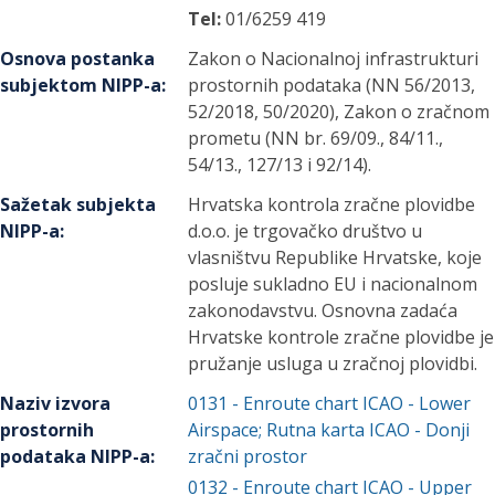
Tel:
01/6259 419
Osnova postanka
Zakon o Nacionalnoj infrastrukturi
subjektom NIPP-a
:
prostornih podataka (NN 56/2013,
52/2018, 50/2020), Zakon o zračnom
prometu (NN br. 69/09., 84/11.,
54/13., 127/13 i 92/14).
Sažetak subjekta
Hrvatska kontrola zračne plovidbe
NIPP-a
:
d.o.o. je trgovačko društvo u
vlasništvu Republike Hrvatske, koje
posluje sukladno EU i nacionalnom
zakonodavstvu. Osnovna zadaća
Hrvatske kontrole zračne plovidbe je
pružanje usluga u zračnoj plovidbi.
Naziv izvora
0131
-
Enroute chart ICAO - Lower
prostornih
Airspace; Rutna karta ICAO - Donji
podataka NIPP-a
:
zračni prostor
0132
-
Enroute chart ICAO - Upper