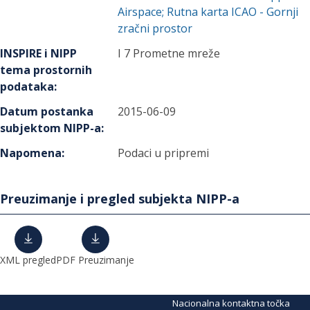
Airspace; Rutna karta ICAO - Gornji
zračni prostor
INSPIRE i NIPP
I 7 Prometne mreže
tema prostornih
podataka
:
Datum postanka
2015-06-09
subjektom NIPP-a
:
Napomena
:
Podaci u pripremi
Preuzimanje i pregled subjekta NIPP-a
XML pregled
PDF Preuzimanje
Nacionalna kontaktna točka