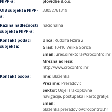
NIPP-a
:
plovidbe d.o.o.
OIB subjekta NIPP-
33052761319
a
:
Razina nadležnosti
nacionalna
subjekta NIPP-a
:
Kontakt podaci
Ulica:
Rudolfa Fizira
2
subjekta
:
Grad:
10410
Velika Gorica
Email:
ured.direktora@crocontrol.hr
Mrežna adresa:
http://www.crocontrol.hr
Kontakt osoba
:
Ime:
Blaženka
Prezime:
Preradović
Sektor:
Odjel zrakoplovne
navigacije, postupaka i kartografije;
Email:
blazenka.preradovic@crocontrol.hr