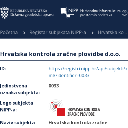
Početna
Registar subjekata NIPP-a
Hrvatska kontrola zračne plovidbe d.o.o.
Hrvatska kontrola zračne plovidbe d.o.o.
ID
:
https://registri.nipp.hr/api/subjekti/x
ml/?identifier=0033
Jedinstvena
0033
oznaka subjekta
:
Logo subjekta
NIPP-a
:
Naziv subjekta
Hrvatska kontrola zračne