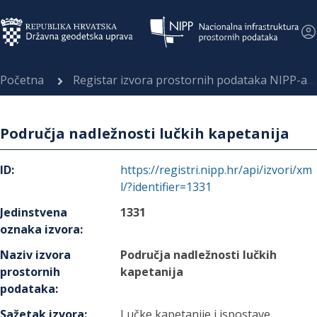
Početna
Registar izvora prostornih podataka NIPP-a
Područja nadležnosti lučkih kapetanija
ID
:
https://registri.nipp.hr/api/izvori/xm
l/?identifier=1331
Jedinstvena
1331
oznaka izvora
:
Naziv izvora
Područja nadležnosti lučkih
prostornih
kapetanija
podataka
:
Sažetak izvora
:
Lučke kapetanije i ispostave