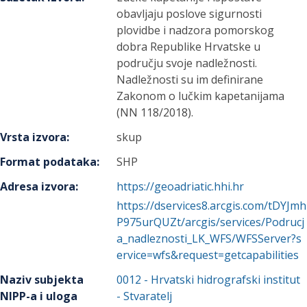
obavljaju poslove sigurnosti
plovidbe i nadzora pomorskog
dobra Republike Hrvatske u
području svoje nadležnosti.
Nadležnosti su im definirane
Zakonom o lučkim kapetanijama
(NN 118/2018).
Vrsta izvora
:
skup
Format podataka
:
SHP
Adresa izvora
:
https://geoadriatic.hhi.hr
https://dservices8.arcgis.com/tDYJmh
P975urQUZt/arcgis/services/Podrucj
a_nadleznosti_LK_WFS/WFSServer?s
ervice=wfs&request=getcapabilities
Naziv subjekta
0012
-
Hrvatski hidrografski institut
NIPP-a i uloga
- Stvaratelj