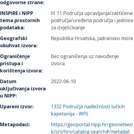
odgovorne strane
:
INSPIRE i NIPP
III 11 Područja upravljanja/zaštićena
tema prostornih
područja/uređena područja i jedinice
podataka
:
za izvješćivanje
Geografski
Republika Hrvatska, Jadransko more
obuhvat izvora
:
Ograničenje
Bez ograničenja uz navođenje
pristupa i
izvora.
korištenja izvora
:
Datum
2022-06-10
uključivanja izvora
u NIPP
:
Upareni izvor
:
1332
Područja nadležnosti lučkih
kapetanija - WFS
Metapodaci
:
https://geoportal.nipp.hr/geonetwor
k/srv/hrv/catalog.search#/metadat