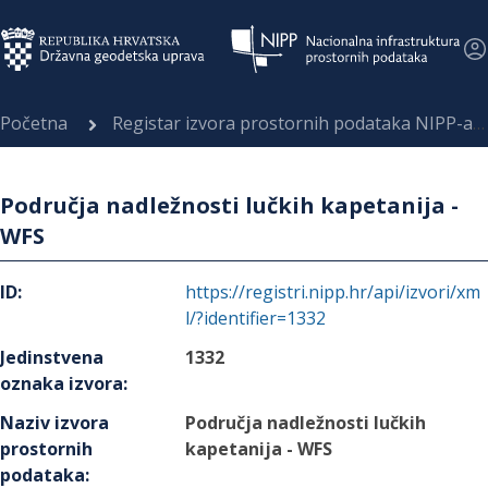
Početna
Registar izvora prostornih podataka NIPP-a
Područja nadležnosti lučkih kapetanija -
WFS
ID
:
https://registri.nipp.hr/api/izvori/xm
l/?identifier=1332
Jedinstvena
1332
oznaka izvora
:
Naziv izvora
Područja nadležnosti lučkih
prostornih
kapetanija - WFS
podataka
: