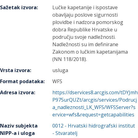
Sažetak izvora
:
Lučke kapetanije i ispostave
obavljaju poslove sigurnosti
plovidbe i nadzora pomorskog
dobra Republike Hrvatske u
području svoje nadležnosti.
Nadležnosti su im definirane
Zakonom o lučkim kapetanijama
(NN 118/2018).
Vrsta izvora
:
usluga
Format podataka
:
WFS
Adresa izvora
:
https://dservices8.arcgis.com/tDYJmh
P975urQUZt/arcgis/services/Podrucj
a_nadleznosti_LK_WFS/WFSServer?s
ervice=wfs&request=getcapabilities
Naziv subjekta
0012
-
Hrvatski hidrografski institut
NIPP-a i uloga
- Stvaratelj