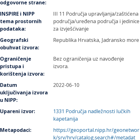
odgovorne strane
:
INSPIRE i NIPP
III 11 Područja upravljanja/zaštićena
tema prostornih
područja/uređena područja i jedinice
podataka
:
za izvješćivanje
Geografski
Republika Hrvatska, Jadransko more
obuhvat izvora
:
Ograničenje
Bez ograničenja uz navođenje
pristupa i
izvora.
korištenja izvora
:
Datum
2022-06-10
uključivanja izvora
u NIPP
:
Upareni izvor
:
1331
Područja nadležnosti lučkih
kapetanija
Metapodaci
:
https://geoportal.nipp.hr/geonetwor
k/srv/hrv/catalog.search#/metadat