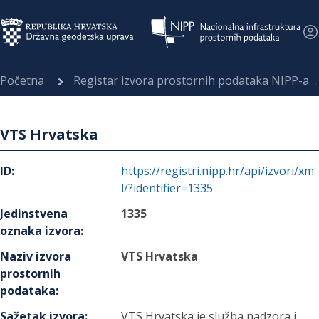
Početna
Registar izvora prostornih podataka NIPP-a
VTS Hrvatska
ID
:
https://registri.nipp.hr/api/izvori/xm
l/?identifier=1335
Jedinstvena
1335
oznaka izvora
:
Naziv izvora
VTS Hrvatska
prostornih
podataka
:
Sažetak izvora
:
VTS Hrvatska je služba nadzora i