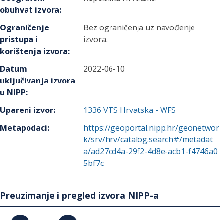
obuhvat izvora
:
Ograničenje
Bez ograničenja uz navođenje
pristupa i
izvora.
korištenja izvora
:
Datum
2022-06-10
uključivanja izvora
u NIPP
:
Upareni izvor
:
1336
VTS Hrvatska - WFS
Metapodaci
:
https://geoportal.nipp.hr/geonetwor
k/srv/hrv/catalog.search#/metadat
a/ad27cd4a-29f2-4d8e-acb1-f4746a0
5bf7c
Preuzimanje i pregled izvora NIPP-a