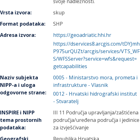
svoje nadležnosti.
Vrsta izvora
:
skup
Format podataka
:
SHP
Adresa izvora
:
https://geoadriatic.hhi.hr
https://dservices8.arcgis.com/tDYJmh
P975urQUZt/arcgis/services/VTS_WF
S/WFSServer?service=wfs&request=
getcapabilities
Naziv subjekta
0005
-
Ministarstvo mora, prometa i
NIPP-a i uloga
infrastrukture
- Vlasnik
odgovorne strane
:
0012
-
Hrvatski hidrografski institut
- Stvaratelj
INSPIRE i NIPP
III 11 Područja upravljanja/zaštićena
tema prostornih
područja/uređena područja i jedinice
podataka
:
za izvješćivanje
Geografski
Republika Hrvatska