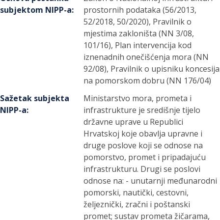
subjektom NIPP-a
:
prostornih podataka (56/2013,
52/2018, 50/2020), Pravilnik o
mjestima zakloništa (NN 3/08,
101/16), Plan intervencija kod
iznenadnih onečišćenja mora (NN
92/08), Pravilnik o upisniku koncesija
na pomorskom dobru (NN 176/04)
Sažetak subjekta
Ministarstvo mora, prometa i
NIPP-a
:
infrastrukture je središnje tijelo
državne uprave u Republici
Hrvatskoj koje obavlja upravne i
druge poslove koji se odnose na
pomorstvo, promet i pripadajuću
infrastrukturu. Drugi se poslovi
odnose na: - unutarnji međunarodni
pomorski, nautički, cestovni,
željeznički, zračni i poštanski
promet; sustav prometa žičarama,