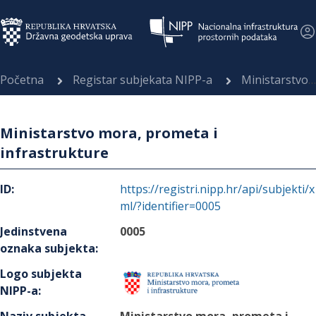
Početna
Registar subjekata NIPP-a
Ministarstvo mora, prometa i infrastrukture
Ministarstvo mora, prometa i
infrastrukture
ID
:
https://registri.nipp.hr/api/subjekti/x
ml/?identifier=0005
Jedinstvena
0005
oznaka subjekta
:
Logo subjekta
NIPP-a
: