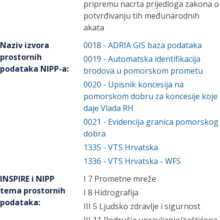
pripremu nacrta prijedloga zakona o
potvrđivanju tih međunarodnih
akata
Naziv izvora
0018
-
ADRIA GIS baza podataka
prostornih
0019
-
Automatska identifikacija
podataka NIPP-a
:
brodova u pomorskom prometu
0020
-
Upisnik koncesija na
pomorskom dobru za koncesije koje
daje Vlada RH
0021
-
Evidencija granica pomorskog
dobra
1335
-
VTS Hrvatska
1336
-
VTS Hrvatska - WFS
INSPIRE i NIPP
I 7 Prometne mreže
tema prostornih
I 8 Hidrografija
podataka
:
III 5 Ljudsko zdravlje i sigurnost