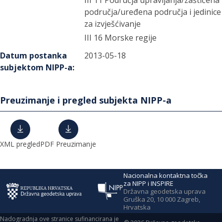
III 11 Područja upravljanja/zaštićena
područja/uređena područja i jedinice
za izvješćivanje
III 16 Morske regije
Datum postanka
2013-05-18
subjektom NIPP-a
:
Preuzimanje i pregled subjekta NIPP-a
XML pregled
PDF Preuzimanje
Nacionalna kontaktna točka
za NIPP i INSPIRE
Državna geodetska uprava
Gruška 20, 10 000 Zagreb,
Hrvatska
Nadogradnja ove stranice sufinancirana je