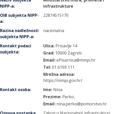
Naziv subjekta
Ministarstvo mora, prometa i
NIPP-a
:
infrastrukture
OIB subjekta NIPP-
22874515170
a
:
Razina nadležnosti
nacionalna
subjekta NIPP-a
:
Kontakt podaci
Ulica:
Prisavlje
14
subjekta
:
Grad:
10000
Zagreb
Email:
ePisarnica@mmpi.hr
Tel:
01 6169 111
Mrežna adresa:
https://mmpi.gov.hr/
Kontakt osoba
:
Ime:
Nina
Prezime:
Perko,
Email:
nina.perko@pomorstvo.hr
Osnova postanka
Zakon o Nacionalnoj infrastrukturi