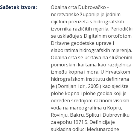
Sažetak izvora
:
Obalna crta Dubrovačko -
neretvanske županije je jednim
dijelom preuzeta s hidrografskih
izvornika različitih mjerila. Periodički
se usklađuje s Digitalnim ortofotom
Državne geodetske uprave i
elaboratima hidrografskih mjerenja.
Obalna crta se ucrtava na službenim
pomorskim kartama kao razdjelnica
između kopna i mora. U Hrvatskom
hidrografskom institutu definirana
je (Domijan i dr., 2005.) kao sjecište
plohe kopna i plohe geoida koji je
određen srednjom razinom visokih
voda na mareografima u Kopru,
Rovinju, Bakru, Splitu i Dubrovniku
za epohu 1971.5. Definicija je
sukladna odluci Međunarodne