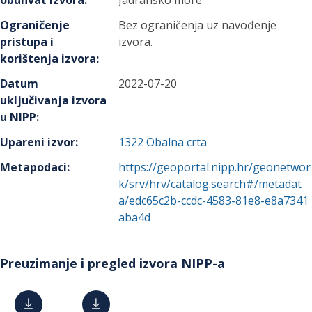
obuhvat izvora
:
Jadransko more
Ograničenje
Bez ograničenja uz navođenje
pristupa i
izvora.
korištenja izvora
:
Datum
2022-07-20
uključivanja izvora
u NIPP
:
Upareni izvor
:
1322
Obalna crta
Metapodaci
:
https://geoportal.nipp.hr/geonetwor
k/srv/hrv/catalog.search#/metadat
a/edc65c2b-ccdc-4583-81e8-e8a7341
aba4d
Preuzimanje i pregled izvora NIPP-a