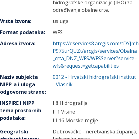
hidrografske organizacije (IHO) za
određivanje obalne crte.
Vrsta izvora
:
usluga
Format podataka
:
WFS
Adresa izvora
:
https://dservices8.arcgis.com/tDYJmh
P975urQUZt/arcgis/services/Obalna
_crta_DNZ_WFS/WFSServer?service=
wfs&request=getcapabilities
Naziv subjekta
0012
-
Hrvatski hidrografski institut
NIPP-a i uloga
- Vlasnik
odgovorne strane
:
INSPIRE i NIPP
I 8 Hidrografija
tema prostornih
II 1 Visine
podataka
:
III 16 Morske regije
Geografski
Dubrovačko - neretvanska županija,