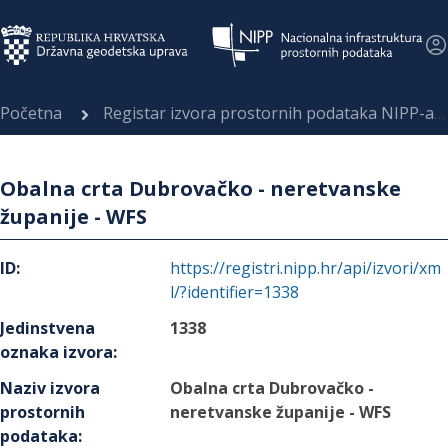
Početna
Registar izvora prostornih podataka NIPP-a
Obalna crta Dubrovačko - neretvanske
županije - WFS
ID
:
https://registri.nipp.hr/api/izvori/xm
l/?identifier=1338
Jedinstvena
1338
oznaka izvora
:
Naziv izvora
Obalna crta Dubrovačko -
prostornih
neretvanske županije - WFS
podataka
: