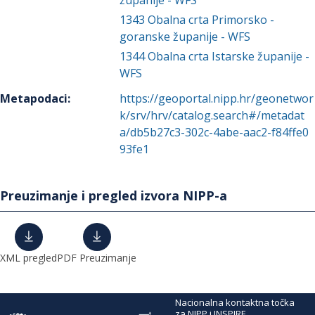
županije - WFS
1343
Obalna crta Primorsko -
goranske županije - WFS
1344
Obalna crta Istarske županije -
WFS
Metapodaci
:
https://geoportal.nipp.hr/geonetwor
k/srv/hrv/catalog.search#/metadat
a/db5b27c3-302c-4abe-aac2-f84ffe0
93fe1
Preuzimanje i pregled izvora NIPP-a
XML pregled
PDF Preuzimanje
Nacionalna kontaktna točka
za NIPP i INSPIRE