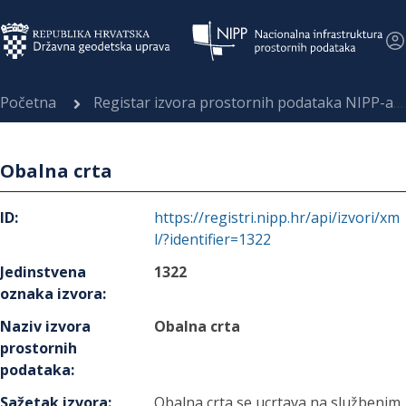
Početna
Registar izvora prostornih podataka NIPP-a
Obalna crta
ID
:
https://registri.nipp.hr/api/izvori/xm
l/?identifier=1322
Jedinstvena
1322
oznaka izvora
:
Naziv izvora
Obalna crta
prostornih
podataka
:
Sažetak izvora
:
Obalna crta se ucrtava na službenim