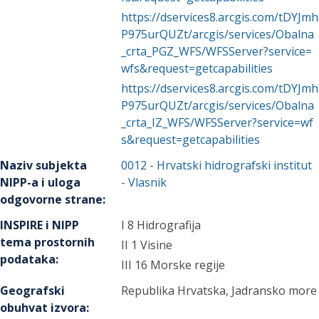
https://dservices8.arcgis.com/tDYJmh
P975urQUZt/arcgis/services/Obalna
_crta_PGZ_WFS/WFSServer?service=
wfs&request=getcapabilities
https://dservices8.arcgis.com/tDYJmh
P975urQUZt/arcgis/services/Obalna
_crta_IZ_WFS/WFSServer?service=wf
s&request=getcapabilities
Naziv subjekta
0012
-
Hrvatski hidrografski institut
NIPP-a i uloga
- Vlasnik
odgovorne strane
:
INSPIRE i NIPP
I 8 Hidrografija
tema prostornih
II 1 Visine
podataka
:
III 16 Morske regije
Geografski
Republika Hrvatska, Jadransko more
obuhvat izvora
: