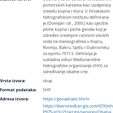
pomorskim kartama kao razdjelnica
između kopna i mora. U Hrvatskom
hidrografskom institutu definirana
je (Domijan i dr., 2005.) kao sjecište
plohe kopna i plohe geoida koji je
određen srednjom razinom visokih
voda na mareografima u Kopru,
Rovinju, Bakru, Splitu i Dubrovniku
za epohu 1971.5. Definicija je
sukladna odluci Međunarodne
hidrografske organizacije (IHO) za
određivanje obalne crte.
Vrsta izvora
:
skup
Format podataka
:
SHP
Adresa izvora
:
https://geoadriatic.hhi.hr
https://dservices8.arcgis.com/tDYJmh
P975urQUZt/arcgis/services/Obalna