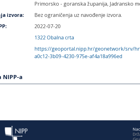
Primorsko - goranska županija, Jadransko m
ja izvora
:
Bez ograničenja uz navođenje izvora.
IPP
:
2022-07-20
1322
Obalna crta
https://geoportal.nipp.hr/geonetwork/srv/h
a0c12-3b09-4230-975e-af4a18a996ed
a NIPP-a
Nac
Drž
Gru