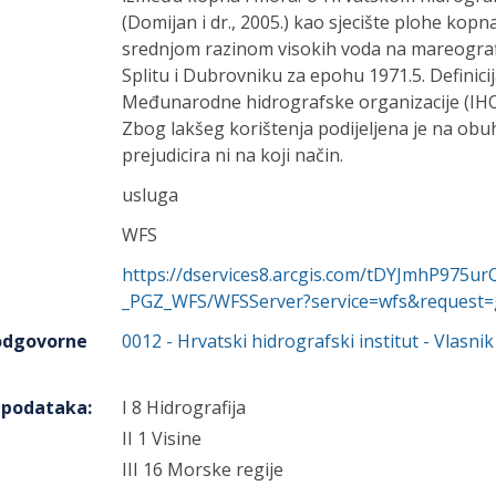
(Domijan i dr., 2005.) kao sjecište plohe kopn
srednjom razinom visokih voda na mareograf
Splitu i Dubrovniku za epohu 1971.5. Definicij
Međunarodne hidrografske organizacije (IHO)
Zbog lakšeg korištenja podijeljena je na obuh
prejudicira ni na koji način.
usluga
WFS
https://dservices8.arcgis.com/tDYJmhP975ur
_PGZ_WFS/WFSServer?service=wfs&request=ge
 odgovorne
0012
-
Hrvatski hidrografski institut
- Vlasnik
h podataka
:
I 8 Hidrografija
II 1 Visine
III 16 Morske regije