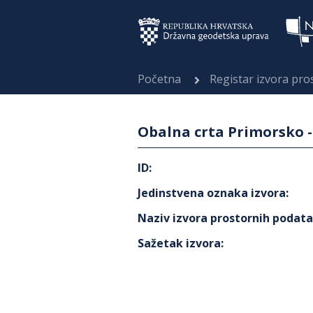
Početna
Registar izvora pr
Obalna crta Primorsko -
ID
:
Jedinstvena oznaka izvora
:
Naziv izvora prostornih podat
Sažetak izvora
: