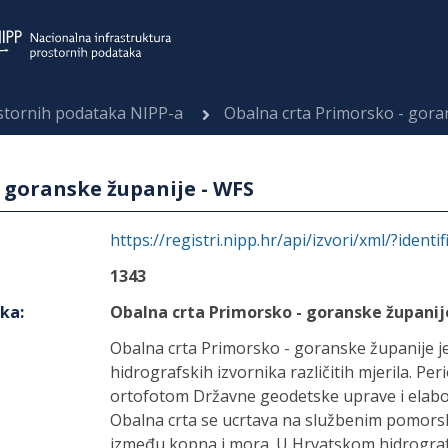
ostornih podataka NIPP-a
Obalna crta Primorsko - gora
 goranske županije - WFS
https://registri.nipp.hr/api/izvori/xml/?identi
1343
aka
:
Obalna crta Primorsko - goranske županij
Obalna crta Primorsko - goranske županije je
hidrografskih izvornika različitih mjerila. Per
ortofotom Državne geodetske uprave i elabo
Obalna crta se ucrtava na službenim pomors
između kopna i mora. U Hrvatskom hidrografs