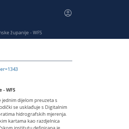
nske županije - WFS
fier=1343
e - WFS
 jednim dijelom preuzeta s
iodički se usklađuje s Digitalnim
ratima hidrografskih mjerenja.
kim kartama kao razdjelnica
kom institutu definirana je