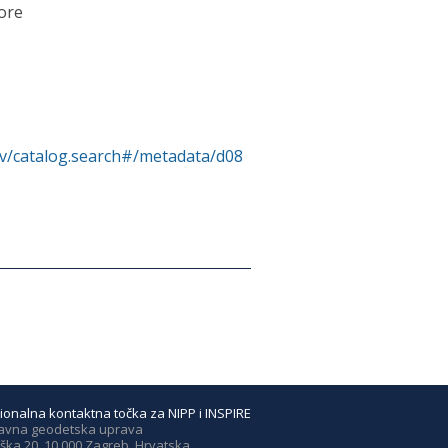
ore
rv/catalog.search#/metadata/d08
ionalna kontaktna točka za NIPP i INSPIRE
avna geodetska uprava
ška 20, 10 000 Zagreb, Hrvatska