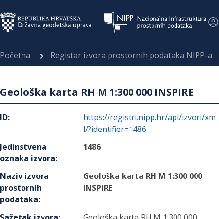
Početna
Registar izvora prostornih podataka NIPP-a
Geološka karta RH M 1:300 000 INSPIRE
ID
:
https://registri.nipp.hr/api/izvori/xm
l/?identifier=1486
Jedinstvena
1486
oznaka izvora
:
Naziv izvora
Geološka karta RH M 1:300 000
prostornih
INSPIRE
podataka
:
Sažetak izvora
:
Geološka karta RH M 1:300 000.