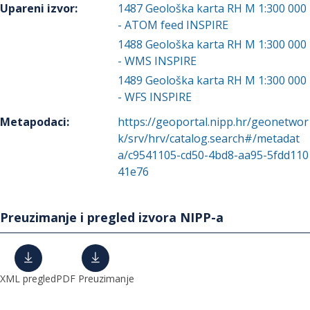
Upareni izvor
:
1487
Geološka karta RH M 1:300 000
- ATOM feed INSPIRE
1488
Geološka karta RH M 1:300 000
- WMS INSPIRE
1489
Geološka karta RH M 1:300 000
- WFS INSPIRE
Metapodaci
:
https://geoportal.nipp.hr/geonetwor
k/srv/hrv/catalog.search#/metadat
a/c9541105-cd50-4bd8-aa95-5fdd110
41e76
Preuzimanje i pregled izvora NIPP-a
XML pregled
PDF Preuzimanje