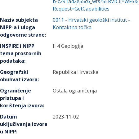
b-c291a42e55c6_wfs?SERVICE=WFS&
Request=GetCapabilities
Naziv subjekta
0011
-
Hrvatski geološki institut
-
NIPP-a i uloga
Kontaktna točka
odgovorne strane
:
INSPIRE i NIPP
II 4 Geologija
tema prostornih
podataka
:
Geografski
Republika Hrvatska
obuhvat izvora
:
Ograničenje
Ostala ograničenja
pristupa i
korištenja izvora
:
Datum
2023-11-02
uključivanja izvora
u NIPP
: