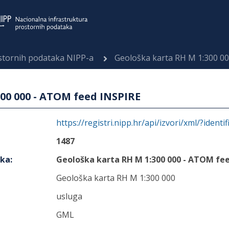
ostornih podataka NIPP-a
Geološka karta RH M 1:300 0
00 000 - ATOM feed INSPIRE
https://registri.nipp.hr/api/izvori/xml/?identi
1487
aka
:
Geološka karta RH M 1:300 000 - ATOM fee
Geološka karta RH M 1:300 000
usluga
GML