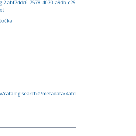
org.2.abf7ddc6-7578-4070-a9db-c29
et
točka
rv/catalog.search#/metadata/4afd