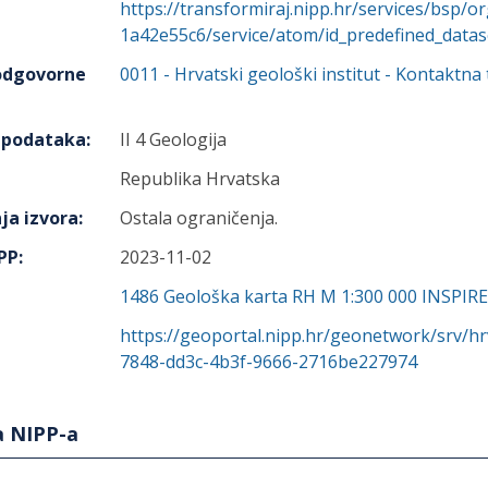
https://transformiraj.nipp.hr/services/bsp/
1a42e55c6/service/atom/id_predefined_datas
 odgovorne
0011
-
Hrvatski geološki institut
- Kontaktna 
h podataka
:
II 4 Geologija
Republika Hrvatska
ja izvora
:
Ostala ograničenja.
IPP
:
2023-11-02
1486
Geološka karta RH M 1:300 000 INSPIRE
https://geoportal.nipp.hr/geonetwork/srv/h
7848-dd3c-4b3f-9666-2716be227974
a NIPP-a