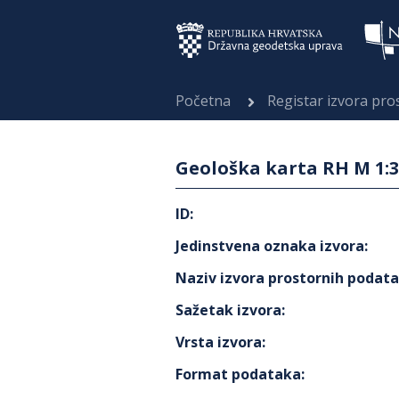
Početna
Registar izvora pr
Geološka karta RH M 1:3
ID
:
Jedinstvena oznaka izvora
:
Naziv izvora prostornih podat
Sažetak izvora
:
Vrsta izvora
:
Format podataka
: