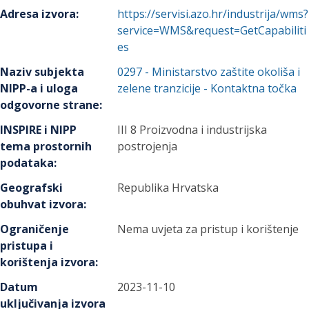
Adresa izvora
:
https://servisi.azo.hr/industrija/wms?
service=WMS&request=GetCapabiliti
es
Naziv subjekta
0297
-
Ministarstvo zaštite okoliša i
NIPP-a i uloga
zelene tranzicije
- Kontaktna točka
odgovorne strane
:
INSPIRE i NIPP
III 8 Proizvodna i industrijska
tema prostornih
postrojenja
podataka
:
Geografski
Republika Hrvatska
obuhvat izvora
:
Ograničenje
Nema uvjeta za pristup i korištenje
pristupa i
korištenja izvora
:
Datum
2023-11-10
uključivanja izvora