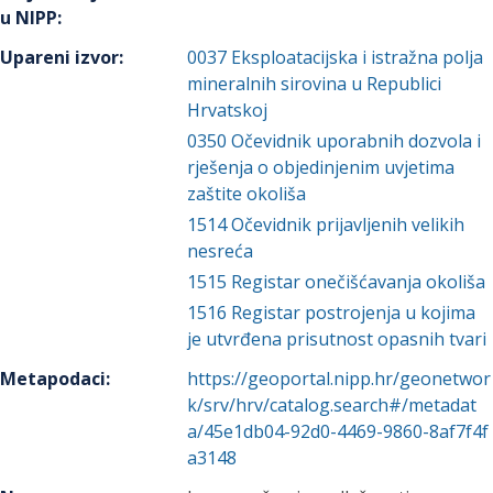
u NIPP
:
Upareni izvor
:
0037
Eksploatacijska i istražna polja
mineralnih sirovina u Republici
Hrvatskoj
0350
Očevidnik uporabnih dozvola i
rješenja o objedinjenim uvjetima
zaštite okoliša
1514
Očevidnik prijavljenih velikih
nesreća
1515
Registar onečišćavanja okoliša
1516
Registar postrojenja u kojima
je utvrđena prisutnost opasnih tvari
Metapodaci
:
https://geoportal.nipp.hr/geonetwor
k/srv/hrv/catalog.search#/metadat
a/45e1db04-92d0-4469-9860-8af7f4f
a3148