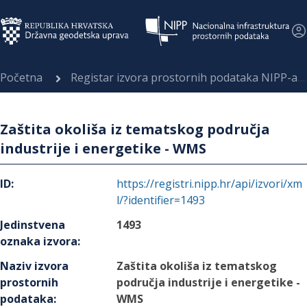
Početna
Registar izvora prostornih podataka NIPP-a
Zaštita okoliša iz tematskog područja
industrije i energetike - WMS
ID
:
https://registri.nipp.hr/api/izvori/xm
l/?identifier=1493
Jedinstvena
1493
oznaka izvora
:
Naziv izvora
Zaštita okoliša iz tematskog
prostornih
područja industrije i energetike -
podataka
:
WMS