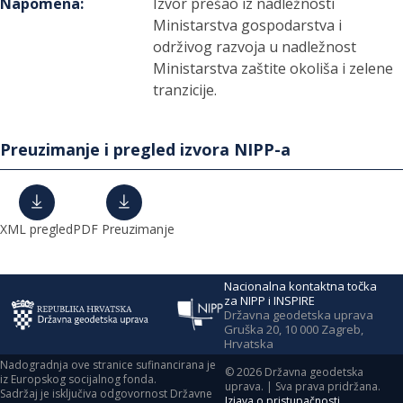
Napomena
:
Izvor prešao iz nadležnosti
Ministarstva gospodarstva i
održivog razvoja u nadležnost
Ministarstva zaštite okoliša i zelene
tranzicije.
Preuzimanje i pregled izvora NIPP-a
XML pregled
PDF Preuzimanje
Nacionalna kontaktna točka
za NIPP i INSPIRE
Državna geodetska uprava
Gruška 20, 10 000 Zagreb,
Hrvatska
Nadogradnja ove stranice sufinancirana je
©
2026
Državna geodetska
iz Europskog socijalnog fonda.
uprava. | Sva prava pridržana.
Sadržaj je isključiva odgovornost Državne
Izjava o pristupačnosti