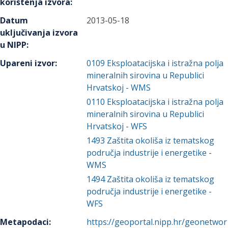
korištenja izvora
:
Datum
2013-05-18
uključivanja izvora
u NIPP
:
Upareni izvor
:
0109
Eksploatacijska i istražna polja
mineralnih sirovina u Republici
Hrvatskoj - WMS
0110
Eksploatacijska i istražna polja
mineralnih sirovina u Republici
Hrvatskoj - WFS
1493
Zaštita okoliša iz tematskog
područja industrije i energetike -
WMS
1494
Zaštita okoliša iz tematskog
područja industrije i energetike -
WFS
Metapodaci
:
https://geoportal.nipp.hr/geonetwor