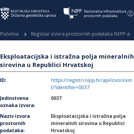
Početna
Registar izvora prostornih podataka NIPP-a
Eksploatacijska i istražna polja mineralnih
sirovina u Republici Hrvatskoj
ID
:
https://registri.nipp.hr/api/izvori/xm
l/?identifier=0037
Jedinstvena
0037
oznaka izvora
:
Naziv izvora
Eksploatacijska i istražna polja
prostornih
mineralnih sirovina u Republici
podataka
:
Hrvatskoj