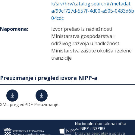
k/srv/hrv/catalog.search#/metadat
a/99cf727d-557f-4d00-a505-0433d6b
04cdc
Napomena
:
Izvor prešao iz nadležnosti
Ministarstva gospodarstva i
održivog razvoja u nadležnost
Ministarstva zaštite okoliša i zelene
tranzicije.
Preuzimanje i pregled izvora NIPP-a
XML pregled
PDF Preuzimanje
Nacionalna kontaktna točka
za NIPP i INSPIRE
Državna geodetska uprava