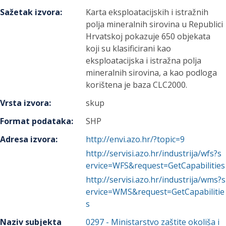
Sažetak izvora
:
Karta eksploatacijskih i istražnih
polja mineralnih sirovina u Republici
Hrvatskoj pokazuje 650 objekata
koji su klasificirani kao
eksploatacijska i istražna polja
mineralnih sirovina, a kao podloga
korištena je baza CLC2000.
Vrsta izvora
:
skup
Format podataka
:
SHP
Adresa izvora
:
http://envi.azo.hr/?topic=9
http://servisi.azo.hr/industrija/wfs?s
ervice=WFS&request=GetCapabilities
http://servisi.azo.hr/industrija/wms?s
ervice=WMS&request=GetCapabilitie
s
Naziv subjekta
0297
-
Ministarstvo zaštite okoliša i