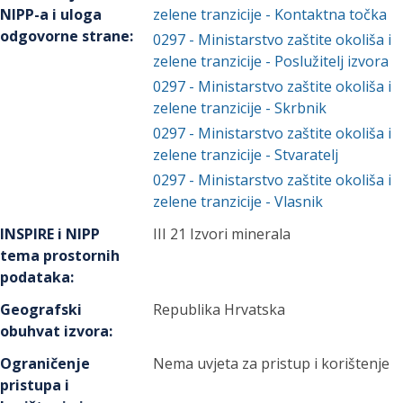
NIPP-a i uloga
zelene tranzicije
- Kontaktna točka
odgovorne strane
:
0297
-
Ministarstvo zaštite okoliša i
zelene tranzicije
- Poslužitelj izvora
0297
-
Ministarstvo zaštite okoliša i
zelene tranzicije
- Skrbnik
0297
-
Ministarstvo zaštite okoliša i
zelene tranzicije
- Stvaratelj
0297
-
Ministarstvo zaštite okoliša i
zelene tranzicije
- Vlasnik
INSPIRE i NIPP
III 21 Izvori minerala
tema prostornih
podataka
:
Geografski
Republika Hrvatska
obuhvat izvora
:
Ograničenje
Nema uvjeta za pristup i korištenje
pristupa i