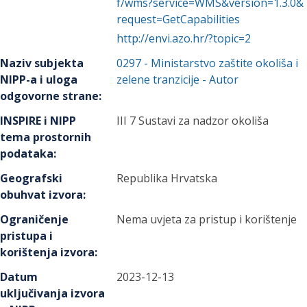
f/wms?service=WMS&version=1.3.0&
request=GetCapabilities
http://envi.azo.hr/?topic=2
Naziv subjekta
0297
-
Ministarstvo zaštite okoliša i
NIPP-a i uloga
zelene tranzicije
- Autor
odgovorne strane
:
INSPIRE i NIPP
III 7 Sustavi za nadzor okoliša
tema prostornih
podataka
:
Geografski
Republika Hrvatska
obuhvat izvora
:
Ograničenje
Nema uvjeta za pristup i korištenje
pristupa i
korištenja izvora
:
Datum
2023-12-13
uključivanja izvora