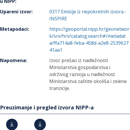
u NIPP
:
Upareni izvor
:
0317
Emisije iz nepokretnih izvora -
INSPIRE
Metapodaci
:
https://geoportal.nipp.hr/geonetwor
k/srv/hrv/catalog.search#/metadat
a/ffa714a8-feba-458d-a2e8-2539627
41aa1
Napomena
:
Izvor prešao iz nadležnosti
Ministarstva gospodarstva i
održivog razvoja u nadležnost
Ministarstva zaštite okoliša i zelene
tranzicije.
Preuzimanje i pregled izvora NIPP-a