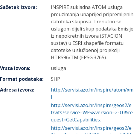
Sažetak izvora
:
INSPIRE sukladna ATOM usluga
preuzimanja unaprijed pripremljenih
datoteka skupova. Trenutno se
uslugom dijeli skup podataka Emisije
iz nepokretnih izvora (STACION
sustav) u ESRI shapefile formatu
datoteke u službenoj projekciji
HTRS96/TM (EPSG:3765).
Vrsta izvora
:
usluga
Format podataka
:
SHP
Adresa izvora
:
http://servisi.azo.hr/inspire/atom/xm
l
http://servisi.azo.hr/inspire/geos2/e
f/wfs?service=WFS&version=2.0.0&re
quest=GetCapabilities:
http://servisi.azo.hr/inspire/geos2/e