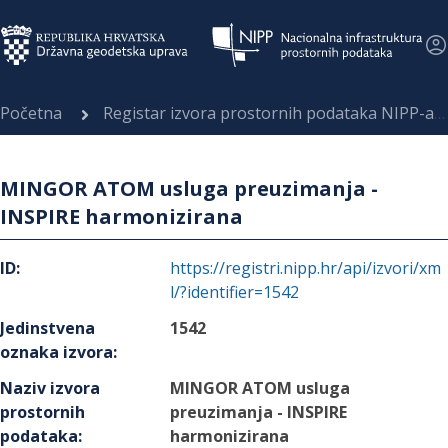
Početna
Registar izvora prostornih podataka NIPP-a
MINGOR ATOM usluga preuzimanja -
INSPIRE harmonizirana
ID
:
https://registri.nipp.hr/api/izvori/xm
l/?identifier=1542
Jedinstvena
1542
oznaka izvora
:
Naziv izvora
MINGOR ATOM usluga
prostornih
preuzimanja - INSPIRE
podataka
:
harmonizirana