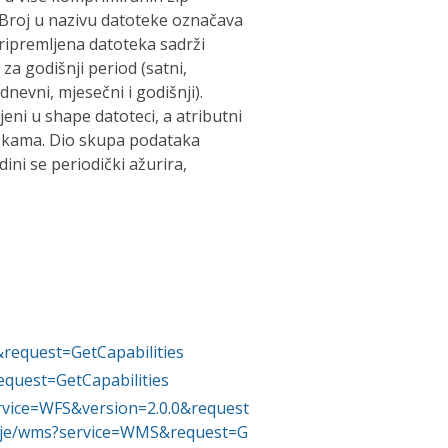
 Broj u nazivu datoteke označava
ripremljena datoteka sadrži
a godišnji period (satni,
dnevni, mjesečni i godišnji).
eni u shape datoteci, a atributni
otekama. Dio skupa podataka
ni se periodički ažurira,
&request=GetCapabilities
equest=GetCapabilities
service=WFS&version=2.0.0&request
dravlje/wms?service=WMS&request=G