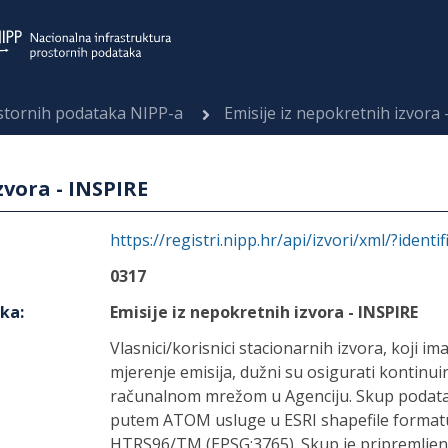
ostornih podataka NIPP-a
Emisije iz nepokretnih izvora 
zvora - INSPIRE
https://registri.nipp.hr/api/izvori/xml/?identi
0317
aka
:
Emisije iz nepokretnih izvora - INSPIRE
Vlasnici/korisnici stacionarnih izvora, koji 
mjerenje emisija, dužni su osigurati kontinui
računalnom mrežom u Agenciju. Skup podata
putem ATOM usluge u ESRI shapefile formatu 
HTRS96/TM (EPSG:3765). Skup je pripremljen