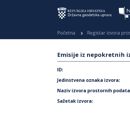
Početna
Registar izvora pr
Emisije iz nepokretnih i
ID
:
Jedinstvena oznaka izvora
:
Naziv izvora prostornih podat
Sažetak izvora
: