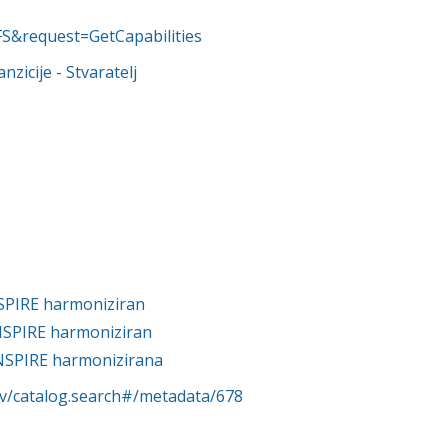
WFS&request=GetCapabilities
anzicije
- Stvaratelj
NSPIRE harmoniziran
INSPIRE harmoniziran
NSPIRE harmonizirana
rv/catalog.search#/metadata/678