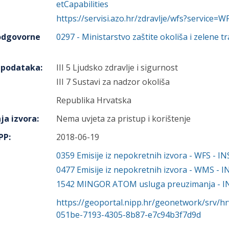
etCapabilities
https://servisi.azo.hr/zdravlje/wfs?service=
 odgovorne
0297
-
Ministarstvo zaštite okoliša i zelene tr
h podataka
:
III 5 Ljudsko zdravlje i sigurnost
III 7 Sustavi za nadzor okoliša
Republika Hrvatska
ja izvora
:
Nema uvjeta za pristup i korištenje
IPP
:
2018-06-19
0359
Emisije iz nepokretnih izvora - WFS - I
0477
Emisije iz nepokretnih izvora - WMS - 
1542
MINGOR ATOM usluga preuzimanja - I
https://geoportal.nipp.hr/geonetwork/srv/h
051be-7193-4305-8b87-e7c94b3f7d9d