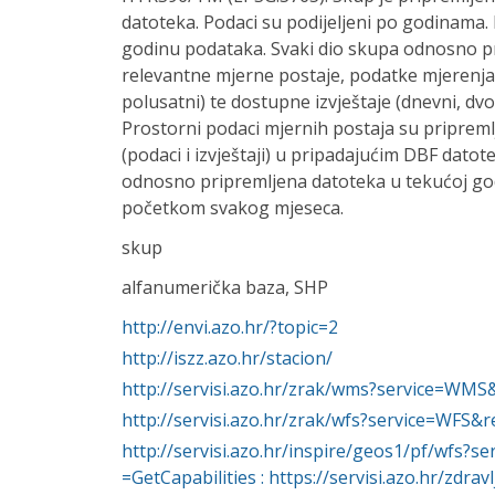
datoteka. Podaci su podijeljeni po godinama.
godinu podataka. Svaki dio skupa odnosno p
relevantne mjerne postaje, podatke mjerenja z
polusatni) te dostupne izvještaje (dnevni, dvo
Prostorni podaci mjernih postaja su pripremlj
(podaci i izvještaji) u pripadajućim DBF dat
odnosno pripremljena datoteka u tekućoj godi
početkom svakog mjeseca.
skup
alfanumerička baza, SHP
http://envi.azo.hr/?topic=2
http://iszz.azo.hr/stacion/
http://servisi.azo.hr/zrak/wms?service=WMS
http://servisi.azo.hr/zrak/wfs?service=WFS&r
http://servisi.azo.hr/inspire/geos1/pf/wfs?
=GetCapabilities : https://servisi.azo.hr/z