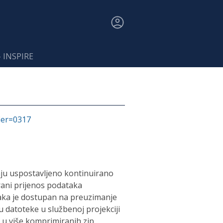
- INSPIRE
fier=0317
imaju uspostavljeno kontinuirano
rani prijenos podataka
ka je dostupan na preuzimanje
datoteke u službenoj projekciji
 u više komprimiranih zip