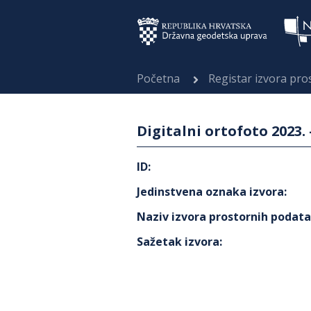
Početna
Registar izvora pr
Digitalni ortofoto 2023.
ID
:
Jedinstvena oznaka izvora
:
Naziv izvora prostornih podat
Sažetak izvora
: