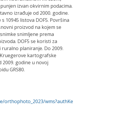
punjen izvan okvirnim podacima.
avno izrađuje od 2000. godine.
je s 10945 listova DOF5. Površina
snovni proizvod na kojem se
e snimke snimljene prema
izvoda. DOF5 se koristi za
 ruralno planiranje. Do 2009.
s-Kruegerove kartografske
d 2009. godine u novoj
oidu GRS80.
pire/orthophoto_2023/wms?authKe