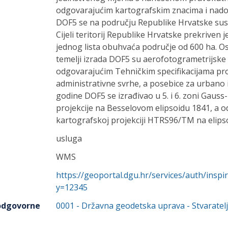
odgovarajućim kartografskim znacima i nado
DOF5 se na području Republike Hrvatske sust
Cijeli teritorij Republike Hrvatske prekriven 
jednog lista obuhvaća područje od 600 ha. O
temelji izrada DOF5 su aerofotogrametrijsk
odgovarajućim Tehničkim specifikacijama pro
administrativne svrhe, a posebice za urbano i
godine DOF5 se izrađivao u 5. i 6. zoni Gaus
projekcije na Besselovom elipsoidu 1841, a o
kartografskoj projekciji HTRS96/TM na elips
usluga
WMS
https://geoportal.dgu.hr/services/auth/ins
y=12345
 odgovorne
0001
-
Državna geodetska uprava
- Stvaratelj