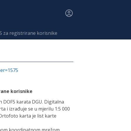
S za registrirane korisnike
fier=1575
rane korisnike
ih DOF5 karata DGU. Digitalna
a i izrađuje se u mjerilu 1:5 000
tofoto karta je list karte
tnom koordinatnom mrežom,