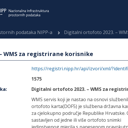
ostornih podataka NIPP-a
Digitalni ortofoto 2023. – WM
 – WMS za registrirane korisnike
https://registri.nipp.hr/api/izvori/xml/?identi
1575
aka
:
Digitalni ortofoto 2023. – WMS za registri
WMS servis koji je nastao na osnovi služben
ortofoto karta(DOF5) je službena državna kart
za cjelokupno područje Republike Hrvatske. Or
sastavljen od jedne ili više ortofoto snimki
jedinstvenog mjerila s nanesenom pravoku