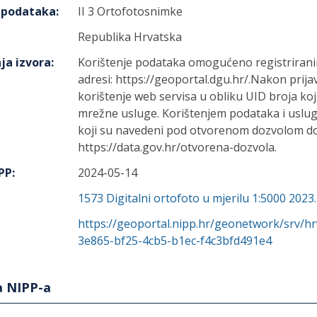
h podataka
:
II 3 Ortofotosnimke
Republika Hrvatska
ja izvora
:
Korištenje podataka omogućeno registriranim
adresi: https://geoportal.dgu.hr/.Nakon prijav
korištenje web servisa u obliku UID broja koji
mrežne usluge. Korištenjem podataka i uslug
koji su navedeni pod otvorenom dozvolom d
https://data.gov.hr/otvorena-dozvola.
IPP
:
2024-05-14
1573
Digitalni ortofoto u mjerilu 1:5000 2023
https://geoportal.nipp.hr/geonetwork/srv/h
3e865-bf25-4cb5-b1ec-f4c3bfd491e4
a NIPP-a