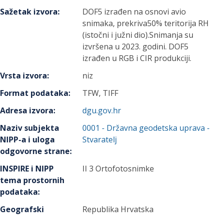
Sažetak izvora
:
DOF5 izrađen na osnovi avio
snimaka, prekriva50% teritorija RH
(istočni i južni dio).Snimanja su
izvršena u 2023. godini. DOF5
izrađen u RGB i CIR produkciji.
Vrsta izvora
:
niz
Format podataka
:
TFW, TIFF
Adresa izvora
:
dgu.gov.hr
Naziv subjekta
0001
-
Državna geodetska uprava
-
NIPP-a i uloga
Stvaratelj
odgovorne strane
:
INSPIRE i NIPP
II 3 Ortofotosnimke
tema prostornih
podataka
:
Geografski
Republika Hrvatska