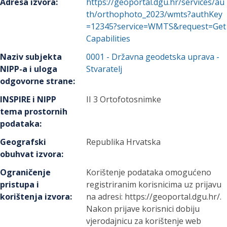
Adresa izvora
:
https://geoportal.dgu.hr/services/au
th/orthophoto_2023/wmts?authKey
=12345?service=WMTS&request=Get
Capabilities
Naziv subjekta
0001
-
Državna geodetska uprava
-
NIPP-a i uloga
Stvaratelj
odgovorne strane
:
INSPIRE i NIPP
II 3 Ortofotosnimke
tema prostornih
podataka
:
Geografski
Republika Hrvatska
obuhvat izvora
:
Ograničenje
Korištenje podataka omogućeno
pristupa i
registriranim korisnicima uz prijavu
korištenja izvora
:
na adresi: https://geoportal.dgu.hr/.
Nakon prijave korisnici dobiju
vjerodajnicu za korištenje web