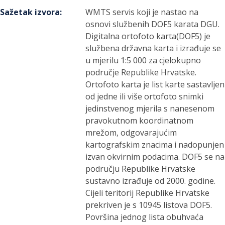
Sažetak izvora
:
WMTS servis koji je nastao na
osnovi službenih DOF5 karata DGU.
Digitalna ortofoto karta(DOF5) je
službena državna karta i izrađuje se
u mjerilu 1:5 000 za cjelokupno
područje Republike Hrvatske.
Ortofoto karta je list karte sastavljen
od jedne ili više ortofoto snimki
jedinstvenog mjerila s nanesenom
pravokutnom koordinatnom
mrežom, odgovarajućim
kartografskim znacima i nadopunjen
izvan okvirnim podacima. DOF5 se na
području Republike Hrvatske
sustavno izrađuje od 2000. godine.
Cijeli teritorij Republike Hrvatske
prekriven je s 10945 listova DOF5.
Površina jednog lista obuhvaća