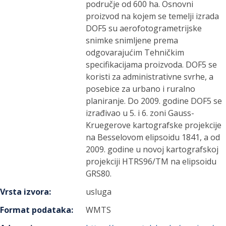
područje od 600 ha. Osnovni
proizvod na kojem se temelji izrada
DOF5 su aerofotogrametrijske
snimke snimljene prema
odgovarajućim Tehničkim
specifikacijama proizvoda. DOF5 se
koristi za administrativne svrhe, a
posebice za urbano i ruralno
planiranje. Do 2009. godine DOF5 se
izrađivao u 5. i 6. zoni Gauss-
Kruegerove kartografske projekcije
na Besselovom elipsoidu 1841, a od
2009. godine u novoj kartografskoj
projekciji HTRS96/TM na elipsoidu
GRS80.
Vrsta izvora
:
usluga
Format podataka
:
WMTS