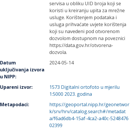
servisa u obliku UID broja koji se
koristi u kreiranju upita za mrežne
usluge. Korištenjem podataka i
usluga prihvaćate uvjete korištenja
koji su navedeni pod otvorenom
dozvolom dostupnom na poveznici
https://data.gov.hr/otvorena-
dozvola.
Datum
2024-05-14
uključivanja izvora
u NIPP
:
Upareni izvor
:
1573
Digitalni ortofoto u mjerilu
1:5000 2023. godina
Metapodaci
:
https://geoportal.nipp.hr/geonetwor
k/srv/hrv/catalog.search#/metadat
a/f6ad6db4-15af-4ca2-a40c-5248476
02399