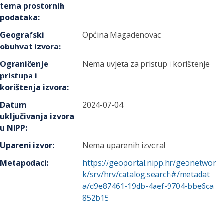
tema prostornih
podataka
:
Geografski
Općina Magadenovac
obuhvat izvora
:
Ograničenje
Nema uvjeta za pristup i korištenje
pristupa i
korištenja izvora
:
Datum
2024-07-04
uključivanja izvora
u NIPP
:
Upareni izvor
:
Nema uparenih izvora!
Metapodaci
:
https://geoportal.nipp.hr/geonetwor
k/srv/hrv/catalog.search#/metadat
a/d9e87461-19db-4aef-9704-bbe6ca
852b15