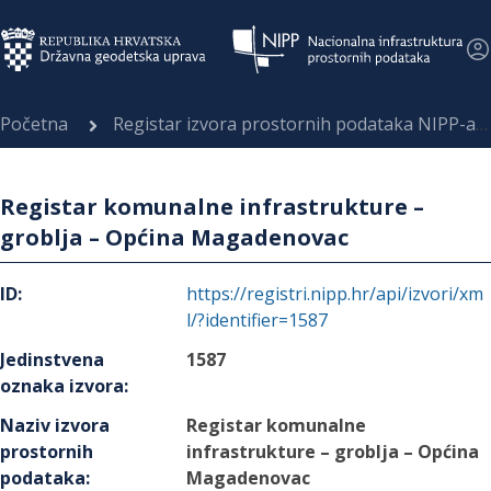
Početna
Registar izvora prostornih podataka NIPP-a
Registar komunalne infrastrukture –
groblja – Općina Magadenovac
ID
:
https://registri.nipp.hr/api/izvori/xm
l/?identifier=1587
Jedinstvena
1587
oznaka izvora
:
Naziv izvora
Registar komunalne
prostornih
infrastrukture – groblja – Općina
podataka
:
Magadenovac