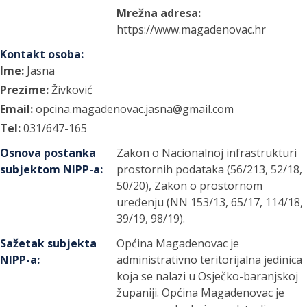
Mrežna adresa:
https://www.magadenovac.hr
Kontakt osoba
:
Ime:
Jasna
Prezime:
Živković
Email:
opcina.magadenovac.jasna@gmail.com
Tel:
031/647-165
Osnova postanka
Zakon o Nacionalnoj infrastrukturi
subjektom NIPP-a
:
prostornih podataka (56/213, 52/18,
50/20), Zakon o prostornom
uređenju (NN 153/13, 65/17, 114/18,
39/19, 98/19).
Sažetak subjekta
Općina Magadenovac je
NIPP-a
:
administrativno teritorijalna jedinica
koja se nalazi u Osječko-baranjskoj
županiji. Općina Magadenovac je