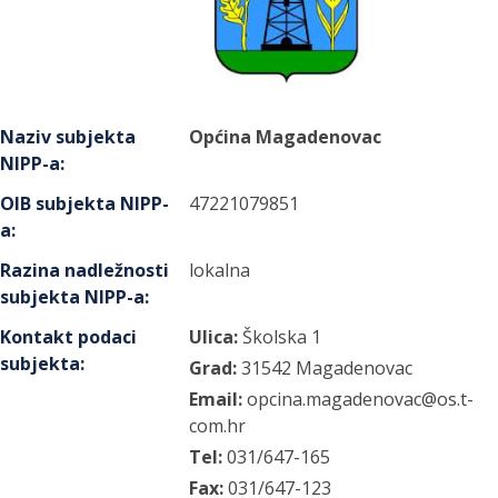
Naziv subjekta
Općina Magadenovac
NIPP-a
:
OIB subjekta NIPP-
47221079851
a
:
Razina nadležnosti
lokalna
subjekta NIPP-a
:
Kontakt podaci
Ulica:
Školska
1
subjekta
:
Grad:
31542
Magadenovac
Email:
opcina.magadenovac@os.t-
com.hr
Tel:
031/647-165
Fax:
031/647-123