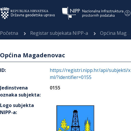
Početna
Registar subjekata NIPP-a
Općina Magadenovac
Općina Magadenovac
ID
:
https://registri.nipp.hr/api/subjekti/x
ml/?identifier=0155
Jedinstvena
0155
oznaka subjekta
:
Logo subjekta
NIPP-a
: