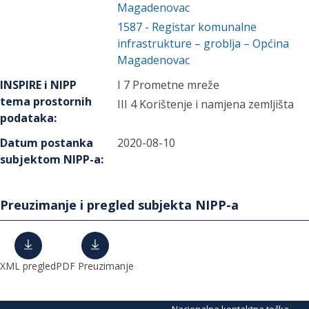
Magadenovac
1587
-
Registar komunalne
infrastrukture – groblja – Općina
Magadenovac
INSPIRE i NIPP
I 7 Prometne mreže
tema prostornih
III 4 Korištenje i namjena zemljišta
podataka
:
Datum postanka
2020-08-10
subjektom NIPP-a
:
Preuzimanje i pregled subjekta NIPP-a
XML pregled
PDF Preuzimanje