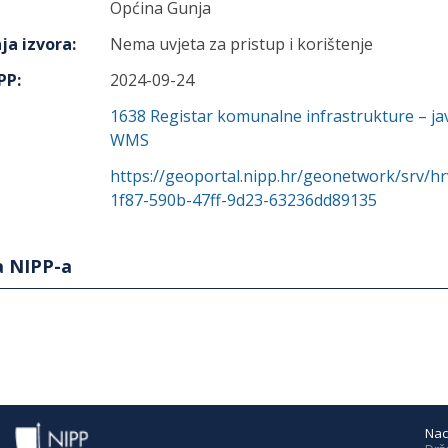
Općina Gunja
ja izvora
:
Nema uvjeta za pristup i korištenje
IPP
:
2024-09-24
1638
Registar komunalne infrastrukture – ja
WMS
https://geoportal.nipp.hr/geonetwork/srv/h
1f87-590b-47ff-9d23-63236dd89135
a NIPP-a
Nac