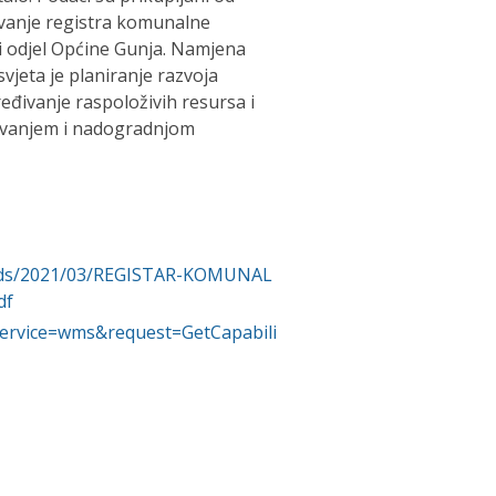
jivanje registra komunalne
i odjel Općine Gunja. Namjena
vjeta je planiranje razvoja
eđivanje raspoloživih resursa i
žavanjem i nadogradnjom
loads/2021/03/REGISTAR-KOMUNAL
df
?service=wms&request=GetCapabili