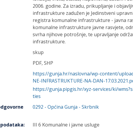
2006. godine. Za izradu, prikupljanje i objavl
infrastrukture zadužen je Jedinstveni upravn
registra komunalne infrastrukture - javna ras
komunalne infrastrukture javne rasvjete, odr
svrha njihove potrošnje, te upravljanje odr
infrastrukture.
skup
PDF, SHP
https://gunja.hr/naslovna/wp-content/up
NE-INFRASTRUKTURE-NA-DAN-17.03.2021.p
https://gunja.pipgis.hr/xyz-services/ki/wms
ties
 odgovorne
0292
-
Općina Gunja
- Skrbnik
h podataka
:
III 6 Komunalne i javne usluge