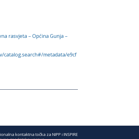
vna rasvjeta – Općina Gunja –
rv/catalog.search#/metadata/e9cf
ionalna kontaktna točka za NIPP i INSPIRE