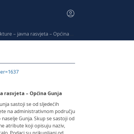
re – javna rasvjeta – Općina Gunja
a
fier=1637
a rasvjeta – Općina Gunja
ja sastoji se od sljedećih
vjete na administrativnom području
naselje Gunja. Skup se sastoji od
ne atribute koji opisuju naziv,
alo. Podaci su prikupljani od