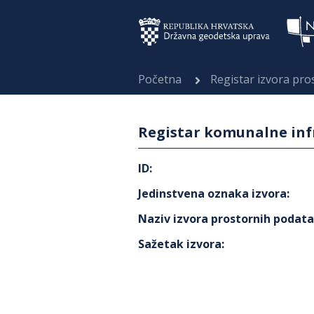
Početna
Registar izvora pr
Registar komunalne infr
ID
:
Jedinstvena oznaka izvora
:
Naziv izvora prostornih podat
Sažetak izvora
: