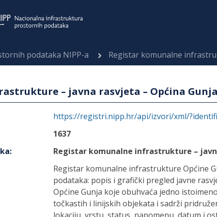
ostornih podataka NIPP-a
Registar komunalne infrastruktu
astrukture – javna rasvjeta – Općina Gunj
https://registri.nipp.hr/api/izvori/xml/?identi
1637
aka
:
Registar komunalne infrastrukture – javn
Registar komunalne infrastrukture Općine Gun
podataka: popis i grafički pregled javne ras
Općine Gunja koje obuhvaća jedno istoimeno 
točkastih i linijskih objekata i sadrži pridruže
lokaciju, vrstu, status, napomenu, datum i ost