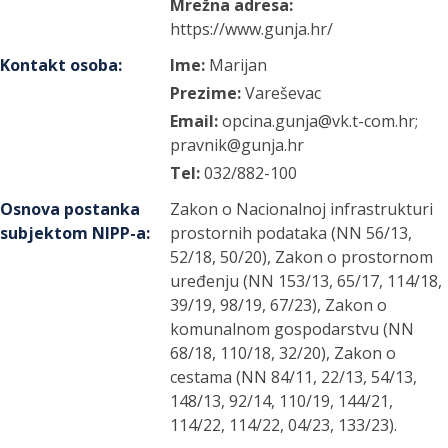
Mrežna adresa:
https://www.gunja.hr/
Kontakt osoba
:
Ime:
Marijan
Prezime:
Vareševac
Email:
opcina.gunja@vk.t-com.hr;
pravnik@gunja.hr
Tel:
032/882-100
Osnova postanka
Zakon o Nacionalnoj infrastrukturi
subjektom NIPP-a
:
prostornih podataka (NN 56/13,
52/18, 50/20), Zakon o prostornom
uređenju (NN 153/13, 65/17, 114/18,
39/19, 98/19, 67/23), Zakon o
komunalnom gospodarstvu (NN
68/18, 110/18, 32/20), Zakon o
cestama (NN 84/11, 22/13, 54/13,
148/13, 92/14, 110/19, 144/21,
114/22, 114/22, 04/23, 133/23).