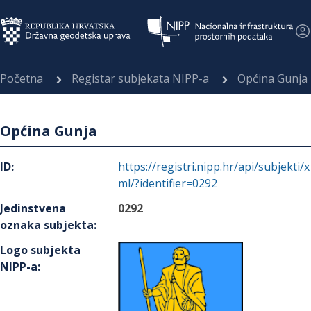
Početna
Registar subjekata NIPP-a
Općina Gunja
Općina Gunja
ID
:
https://registri.nipp.hr/api/subjekti/x
ml/?identifier=0292
Jedinstvena
0292
oznaka subjekta
:
Logo subjekta
NIPP-a
: