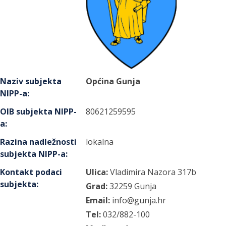
Naziv subjekta
Općina Gunja
NIPP-a
:
OIB subjekta NIPP-
80621259595
a
:
Razina nadležnosti
lokalna
subjekta NIPP-a
:
Kontakt podaci
Ulica:
Vladimira Nazora
317b
subjekta
:
Grad:
32259
Gunja
Email:
info@gunja.hr
Tel:
032/882-100