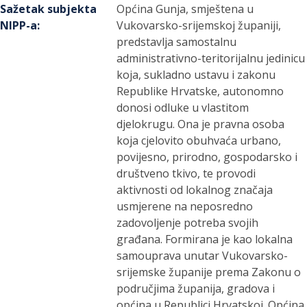
Sažetak subjekta
Općina Gunja, smještena u
NIPP-a
:
Vukovarsko-srijemskoj županiji,
predstavlja samostalnu
administrativno-teritorijalnu jedinicu
koja, sukladno ustavu i zakonu
Republike Hrvatske, autonomno
donosi odluke u vlastitom
djelokrugu. Ona je pravna osoba
koja cjelovito obuhvaća urbano,
povijesno, prirodno, gospodarsko i
društveno tkivo, te provodi
aktivnosti od lokalnog značaja
usmjerene na neposredno
zadovoljenje potreba svojih
građana. Formirana je kao lokalna
samouprava unutar Vukovarsko-
srijemske županije prema Zakonu o
područjima županija, gradova i
općina u Republici Hrvatskoj. Općina