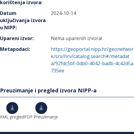
korištenja izvora
:
Datum
2024-10-14
uključivanja izvora
u NIPP
:
Upareni izvor
:
Nema uparenih izvora!
Metapodaci
:
https://geoportal.nipp.hr/geonetwor
k/srv/hrv/catalog.search#/metadat
a/92fdc5bf-0db0-4042-badb-4c42d5a
735ee
Preuzimanje i pregled izvora NIPP-a
XML pregled
PDF Preuzimanje