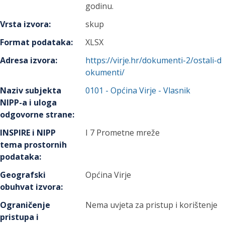
godinu.
Vrsta izvora
:
skup
Format podataka
:
XLSX
Adresa izvora
:
https://virje.hr/dokumenti-2/ostali-d
okumenti/
Naziv subjekta
0101
-
Općina Virje
- Vlasnik
NIPP-a i uloga
odgovorne strane
:
INSPIRE i NIPP
I 7 Prometne mreže
tema prostornih
podataka
:
Geografski
Općina Virje
obuhvat izvora
:
Ograničenje
Nema uvjeta za pristup i korištenje
pristupa i