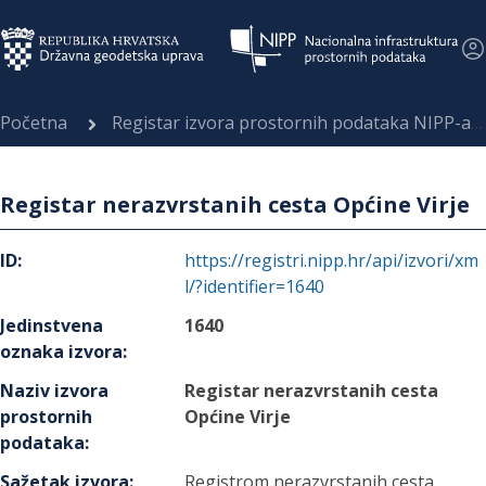
Početna
Registar izvora prostornih podataka NIPP-a
Registar nerazvrstanih cesta Općine Virje
ID
:
https://registri.nipp.hr/api/izvori/xm
l/?identifier=1640
Jedinstvena
1640
oznaka izvora
:
Naziv izvora
Registar nerazvrstanih cesta
prostornih
Općine Virje
podataka
:
Sažetak izvora
:
Registrom nerazvrstanih cesta