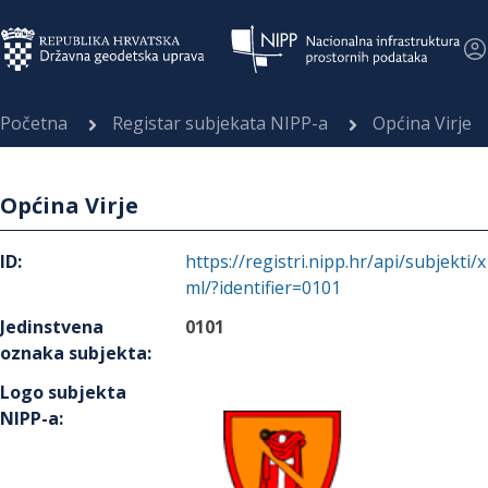
Početna
Registar subjekata NIPP-a
Općina Virje
Općina Virje
ID
:
https://registri.nipp.hr/api/subjekti/x
ml/?identifier=0101
Jedinstvena
0101
oznaka subjekta
:
Logo subjekta
NIPP-a
: