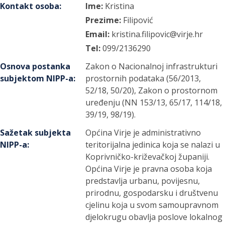
Kontakt osoba
:
Ime:
Kristina
Prezime:
Filipović
Email:
kristina.filipovic@virje.hr
Tel:
099/2136290
Osnova postanka
Zakon o Nacionalnoj infrastrukturi
subjektom NIPP-a
:
prostornih podataka (56/2013,
52/18, 50/20), Zakon o prostornom
uređenju (NN 153/13, 65/17, 114/18,
39/19, 98/19).
Sažetak subjekta
Općina Virje je administrativno
NIPP-a
:
teritorijalna jedinica koja se nalazi u
Koprivničko-križevačkoj županiji.
Općina Virje je pravna osoba koja
predstavlja urbanu, povijesnu,
prirodnu, gospodarsku i društvenu
cjelinu koja u svom samoupravnom
djelokrugu obavlja poslove lokalnog