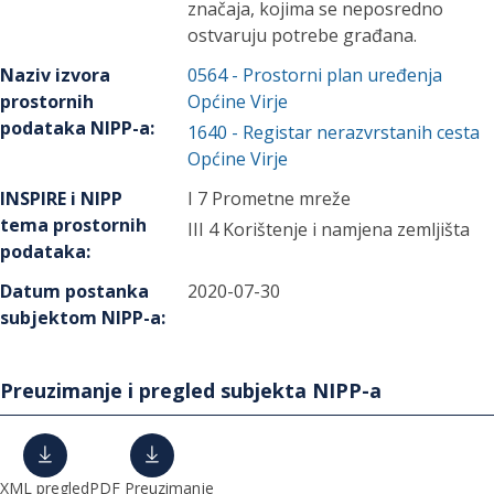
značaja, kojima se neposredno
ostvaruju potrebe građana.
Naziv izvora
0564
-
Prostorni plan uređenja
prostornih
Općine Virje
podataka NIPP-a
:
1640
-
Registar nerazvrstanih cesta
Općine Virje
INSPIRE i NIPP
I 7 Prometne mreže
tema prostornih
III 4 Korištenje i namjena zemljišta
podataka
:
Datum postanka
2020-07-30
subjektom NIPP-a
:
Preuzimanje i pregled subjekta NIPP-a
XML pregled
PDF Preuzimanje