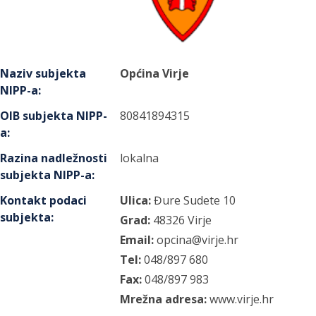
Naziv subjekta
Općina Virje
NIPP-a
:
OIB subjekta NIPP-
80841894315
a
:
Razina nadležnosti
lokalna
subjekta NIPP-a
:
Kontakt podaci
Ulica:
Đure Sudete
10
subjekta
:
Grad:
48326
Virje
Email:
opcina@virje.hr
Tel:
048/897 680
Fax:
048/897 983
Mrežna adresa:
www.virje.hr