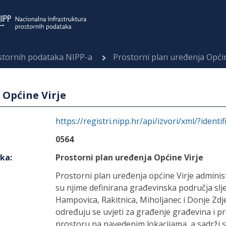
ostornih podataka NIPP-a
Prostorni plan uređenja Općin
 Općine Virje
https://registri.nipp.hr/api/izvori/xml/?identi
0564
aka
:
Prostorni plan uređenja Općine Virje
Prostorni plan uređenja općine Virje adminis
su njime definirana građevinska područja sljed
Hampovica, Rakitnica, Miholjanec i Donje Zd
određuju se uvjeti za građenje građevina i 
prostoru na navedenim lokacijama, a sadrži s