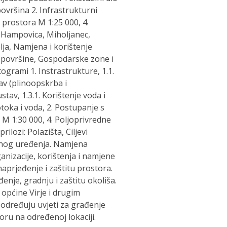
 površina 2. Infrastrukturni
e prostora M 1:25 000, 4.
, Hampovica, Miholjanec,
lja, Namjena i korištenje
te površine, Gospodarske zone i
ogrami 1. Instrastrukture, 1.1.
av (plinoopskrba i
tav, 1.3.1. Korištenje voda i
toka i voda, 2. Postupanje s
 M 1:30 000, 4. Poljoprivredne
ilozi: Polazišta, Ciljevi
ornog uređenja. Namjena
anizacije, korištenja i namjene
naprjeđenje i zaštitu prostora.
enje, gradnju i zaštitu okoliša.
općine Virje i drugim
određuju uvjeti za građenje
ru na određenoj lokaciji.