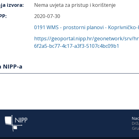
ja izvora
:
Nema uvjeta za pristup i korištenje
IPP
:
2020-07-30
0191
WMS - prostorni planovi - Koprivničko-
https://geoportal.nipp.hr/geonetwork/srv/h
6f2a5-bc77-4c17-a3f3-5107c4bc09b1
a NIPP-a
Nac
Drž
Gru