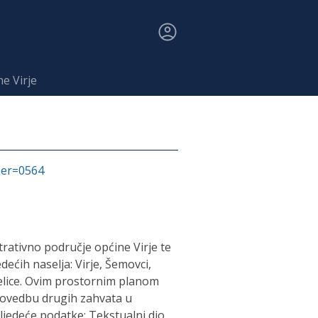
e Virje
fier=0564
trativno područje općine Virje te
ećih naselja: Virje, Šemovci,
jelice. Ovim prostornim planom
provedbu drugih zahvata u
ljedeće podatke: Tekstualni dio