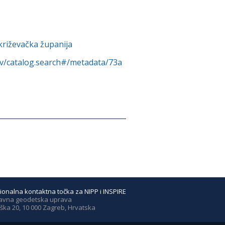
križevačka županija
rv/catalog.search#/metadata/73a
ionalna kontaktna točka za NIPP i INSPIRE
avna geodetska uprava
ška 20, 10 000 Zagreb, Hrvatska