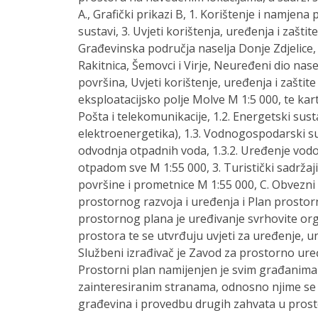
A., Grafički prikazi B, 1. Korištenje i namjena
sustavi, 3. Uvjeti korištenja, uređenja i zaštit
Građevinska područja naselja Donje Zdjelice
Rakitnica, Šemovci i Virje, Neuređeni dio nase
površina, Uvjeti korištenje, uređenja i zašti
eksploatacijsko polje Molve M 1:5 000, te kart
Pošta i telekomunikacije, 1.2. Energetski sust
elektroenergetika), 1.3. Vodnogospodarski sus
odvodnja otpadnih voda, 1.3.2. Uređenje vodo
otpadom sve M 1:55 000, 3. Turistički sadržaji
površine i prometnice M 1:55 000, C. Obvezni pr
prostornog razvoja i uređenja i Plan prost
prostornog plana je uređivanje svrhovite org
prostora te se utvrđuju uvjeti za uređenje, u
Službeni izrađivač je Zavod za prostorno uređ
Prostorni plan namijenjen je svim građanima 
zainteresiranim stranama, odnosno njime se 
građevina i provedbu drugih zahvata u prosto