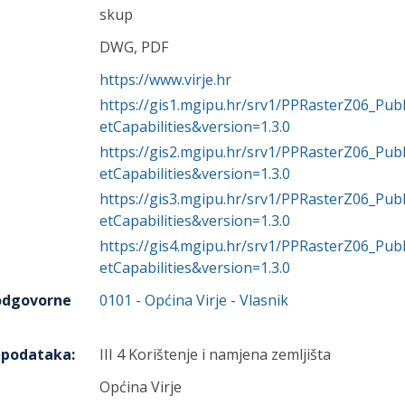
skup
DWG, PDF
https://www.virje.hr
https://gis1.mgipu.hr/srv1/PPRasterZ06_P
etCapabilities&version=1.3.0
https://gis2.mgipu.hr/srv1/PPRasterZ06_P
etCapabilities&version=1.3.0
https://gis3.mgipu.hr/srv1/PPRasterZ06_P
etCapabilities&version=1.3.0
https://gis4.mgipu.hr/srv1/PPRasterZ06_P
etCapabilities&version=1.3.0
 odgovorne
0101
-
Općina Virje
- Vlasnik
h podataka
:
III 4 Korištenje i namjena zemljišta
Općina Virje