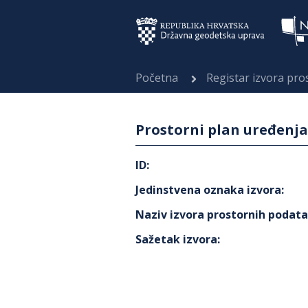
Početna
Registar izvora pr
Prostorni plan uređenja
ID
:
Jedinstvena oznaka izvora
:
Naziv izvora prostornih podat
Sažetak izvora
: