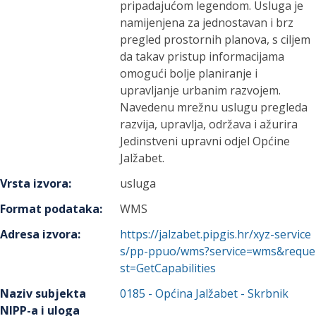
pripadajućom legendom. Usluga je
namijenjena za jednostavan i brz
pregled prostornih planova, s ciljem
da takav pristup informacijama
omogući bolje planiranje i
upravljanje urbanim razvojem.
Navedenu mrežnu uslugu pregleda
razvija, upravlja, održava i ažurira
Jedinstveni upravni odjel Općine
Jalžabet.
Vrsta izvora
:
usluga
Format podataka
:
WMS
Adresa izvora
:
https://jalzabet.pipgis.hr/xyz-service
s/pp-ppuo/wms?service=wms&reque
st=GetCapabilities
Naziv subjekta
0185
-
Općina Jalžabet
- Skrbnik
NIPP-a i uloga