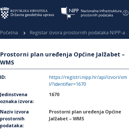
Početna
Registar izvora prostornih podataka NIPP-a
Prostorni plan uređenja Općine Jalžabet –
WMS
ID
:
https://registri.nipp.hr/api/izvori/xm
l/?identifier=1670
Jedinstvena
1670
oznaka izvora
:
Naziv izvora
Prostorni plan uređenja Općine
prostornih
Jalžabet – WMS
podataka
: