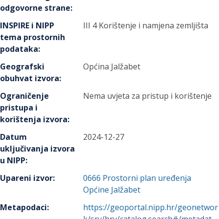
odgovorne strane
:
INSPIRE i NIPP
III 4 Korištenje i namjena zemljišta
tema prostornih
podataka
:
Geografski
Općina Jalžabet
obuhvat izvora
:
Ograničenje
Nema uvjeta za pristup i korištenje
pristupa i
korištenja izvora
:
Datum
2024-12-27
uključivanja izvora
u NIPP
:
Upareni izvor
:
0666
Prostorni plan uređenja
Općine Jalžabet
Metapodaci
:
https://geoportal.nipp.hr/geonetwor