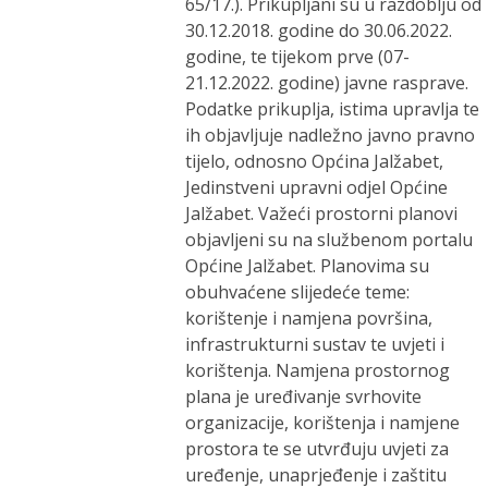
65/17.). Prikupljani su u razdoblju od
30.12.2018. godine do 30.06.2022.
godine, te tijekom prve (07-
21.12.2022. godine) javne rasprave.
Podatke prikuplja, istima upravlja te
ih objavljuje nadležno javno pravno
tijelo, odnosno Općina Jalžabet,
Jedinstveni upravni odjel Općine
Jalžabet. Važeći prostorni planovi
objavljeni su na službenom portalu
Općine Jalžabet. Planovima su
obuhvaćene slijedeće teme:
korištenje i namjena površina,
infrastrukturni sustav te uvjeti i
korištenja. Namjena prostornog
plana je uređivanje svrhovite
organizacije, korištenja i namjene
prostora te se utvrđuju uvjeti za
uređenje, unaprjeđenje i zaštitu