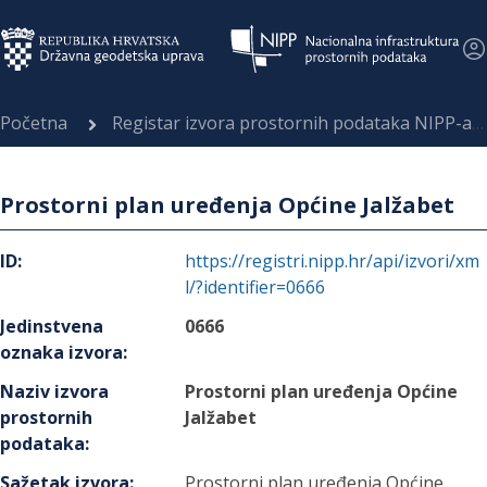
Početna
Registar izvora prostornih podataka NIPP-a
Prostorni plan uređenja Općine Jalžabet
ID
:
https://registri.nipp.hr/api/izvori/xm
l/?identifier=0666
Jedinstvena
0666
oznaka izvora
:
Naziv izvora
Prostorni plan uređenja Općine
prostornih
Jalžabet
podataka
:
Sažetak izvora
:
Prostorni plan uređenja Općine