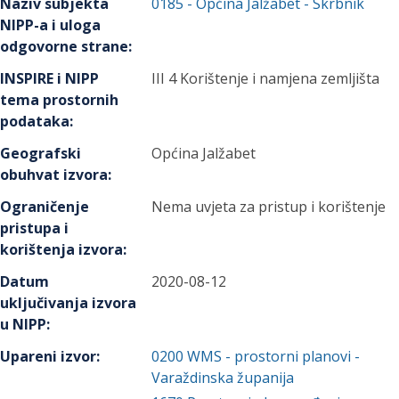
Naziv subjekta
0185
-
Općina Jalžabet
- Skrbnik
NIPP-a i uloga
odgovorne strane
:
INSPIRE i NIPP
III 4 Korištenje i namjena zemljišta
tema prostornih
podataka
:
Geografski
Općina Jalžabet
obuhvat izvora
:
Ograničenje
Nema uvjeta za pristup i korištenje
pristupa i
korištenja izvora
:
Datum
2020-08-12
uključivanja izvora
u NIPP
:
Upareni izvor
:
0200
WMS - prostorni planovi -
Varaždinska županija