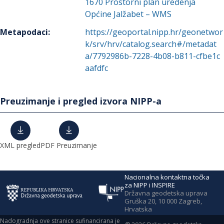
1670
Prostorni plan uređenja
Općine Jalžabet – WMS
Metapodaci
:
https://geoportal.nipp.hr/geonetwor
k/srv/hrv/catalog.search#/metadat
a/7792986b-7228-4b08-b811-cfbe1c
aafdfc
Preuzimanje i pregled izvora NIPP-a
XML pregled
PDF Preuzimanje
Nacionalna kontaktna točka
za NIPP i INSPIRE
Državna geodetska uprava
Gruška 20, 10 000 Zagreb,
Hrvatska
Nadogradnja ove stranice sufinancirana je