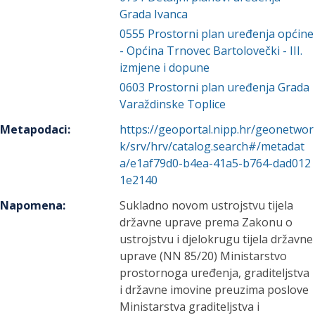
Grada Ivanca
0555
Prostorni plan uređenja općine
- Općina Trnovec Bartolovečki - III.
izmjene i dopune
0603
Prostorni plan uređenja Grada
Varaždinske Toplice
Metapodaci
:
https://geoportal.nipp.hr/geonetwor
k/srv/hrv/catalog.search#/metadat
a/e1af79d0-b4ea-41a5-b764-dad012
1e2140
Napomena
:
Sukladno novom ustrojstvu tijela
državne uprave prema Zakonu o
ustrojstvu i djelokrugu tijela državne
uprave (NN 85/20) Ministarstvo
prostornoga uređenja, graditeljstva
i državne imovine preuzima poslove
Ministarstva graditeljstva i