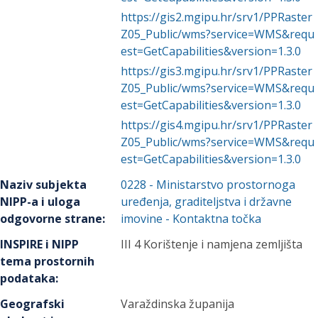
https://gis2.mgipu.hr/srv1/PPRaster
Z05_Public/wms?service=WMS&requ
est=GetCapabilities&version=1.3.0
https://gis3.mgipu.hr/srv1/PPRaster
Z05_Public/wms?service=WMS&requ
est=GetCapabilities&version=1.3.0
https://gis4.mgipu.hr/srv1/PPRaster
Z05_Public/wms?service=WMS&requ
est=GetCapabilities&version=1.3.0
Naziv subjekta
0228
-
Ministarstvo prostornoga
NIPP-a i uloga
uređenja, graditeljstva i državne
odgovorne strane
:
imovine
- Kontaktna točka
INSPIRE i NIPP
III 4 Korištenje i namjena zemljišta
tema prostornih
podataka
:
Geografski
Varaždinska županija