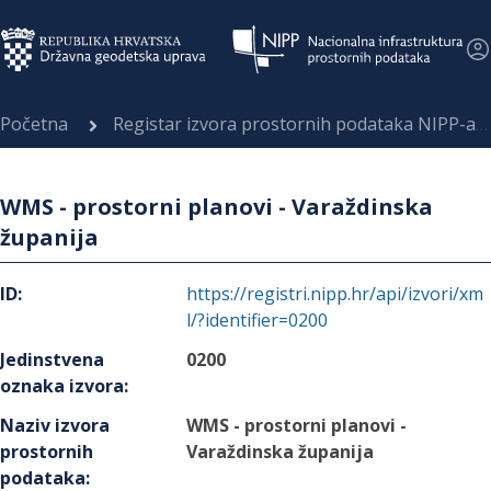
Početna
Registar izvora prostornih podataka NIPP-a
WMS - prostorni planovi - Varaždinska
županija
ID
:
https://registri.nipp.hr/api/izvori/xm
l/?identifier=0200
Jedinstvena
0200
oznaka izvora
:
Naziv izvora
WMS - prostorni planovi -
prostornih
Varaždinska županija
podataka
: