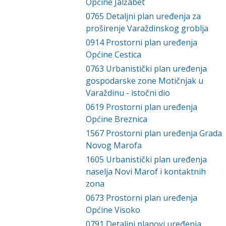
Općine Jalžabet
0765
Detaljni plan uređenja za
proširenje Varaždinskog groblja
0914
Prostorni plan uređenja
Općine Cestica
0763
Urbanistički plan uređenja
gospodarske zone Motičnjak u
Varaždinu - istočni dio
0619
Prostorni plan uređenja
Općine Breznica
1567
Prostorni plan uređenja Grada
Novog Marofa
1605
Urbanistički plan uređenja
naselja Novi Marof i kontaktnih
zona
0673
Prostorni plan uređenja
Općine Visoko
0791
Detaljni planovi uređenja