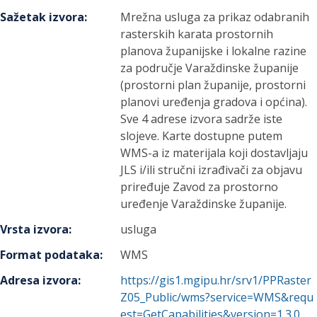
Sažetak izvora
:
Mrežna usluga za prikaz odabranih
rasterskih karata prostornih
planova županijske i lokalne razine
za područje Varaždinske županije
(prostorni plan županije, prostorni
planovi uređenja gradova i općina).
Sve 4 adrese izvora sadrže iste
slojeve. Karte dostupne putem
WMS-a iz materijala koji dostavljaju
JLS i/ili stručni izrađivači za objavu
priređuje Zavod za prostorno
uređenje Varaždinske županije.
Vrsta izvora
:
usluga
Format podataka
:
WMS
Adresa izvora
:
https://gis1.mgipu.hr/srv1/PPRaster
Z05_Public/wms?service=WMS&requ
est=GetCapabilities&version=1.3.0