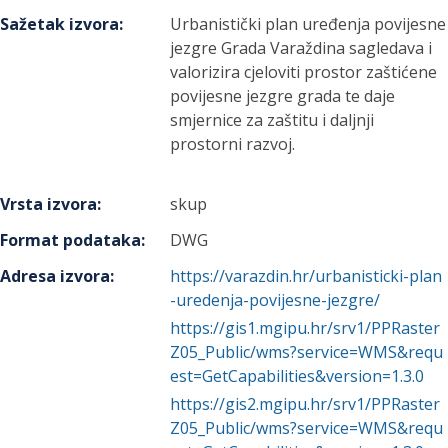
Sažetak izvora
:
Urbanistički plan uređenja povijesne
jezgre Grada Varaždina sagledava i
valorizira cjeloviti prostor zaštićene
povijesne jezgre grada te daje
smjernice za zaštitu i daljnji
prostorni razvoj.
Vrsta izvora
:
skup
Format podataka
:
DWG
Adresa izvora
:
https://varazdin.hr/urbanisticki-plan
-uredenja-povijesne-jezgre/
https://gis1.mgipu.hr/srv1/PPRaster
Z05_Public/wms?service=WMS&requ
est=GetCapabilities&version=1.3.0
https://gis2.mgipu.hr/srv1/PPRaster
Z05_Public/wms?service=WMS&requ