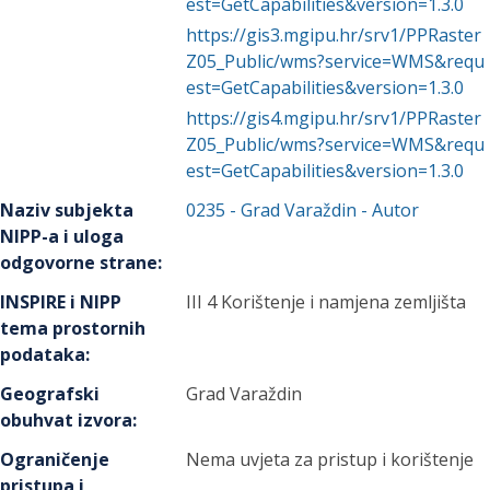
est=GetCapabilities&version=1.3.0
https://gis3.mgipu.hr/srv1/PPRaster
Z05_Public/wms?service=WMS&requ
est=GetCapabilities&version=1.3.0
https://gis4.mgipu.hr/srv1/PPRaster
Z05_Public/wms?service=WMS&requ
est=GetCapabilities&version=1.3.0
Naziv subjekta
0235
-
Grad Varaždin
- Autor
NIPP-a i uloga
odgovorne strane
:
INSPIRE i NIPP
III 4 Korištenje i namjena zemljišta
tema prostornih
podataka
:
Geografski
Grad Varaždin
obuhvat izvora
:
Ograničenje
Nema uvjeta za pristup i korištenje
pristupa i