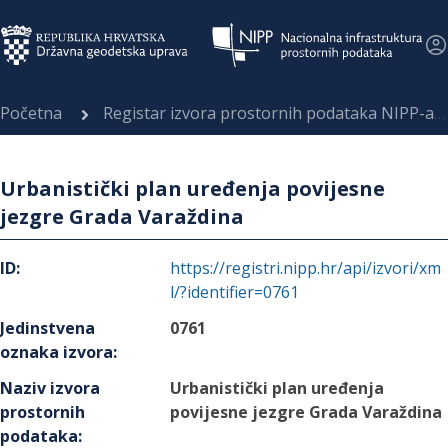
Početna
Registar izvora prostornih podataka NIPP-a
Urbanistički plan uređenja povijesne
jezgre Grada Varaždina
ID
:
https://registri.nipp.hr/api/izvori/xm
l/?identifier=0761
Jedinstvena
0761
oznaka izvora
:
Naziv izvora
Urbanistički plan uređenja
prostornih
povijesne jezgre Grada Varaždina
podataka
: