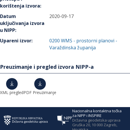
korištenja izvora
:
Datum
2020-09-17
uključivanja izvora
u NIPP
:
Upareni izvor
:
0200
WMS - prostorni planovi -
Varaždinska županija
Preuzimanje i pregled izvora NIPP-a
XML pregled
PDF Preuzimanje
Nacionalna kontaktna točka
za NIPP i INSPIRE
Državna geodetska uprava
Gruška 20, 10 000 Zagreb,
Hrvatska