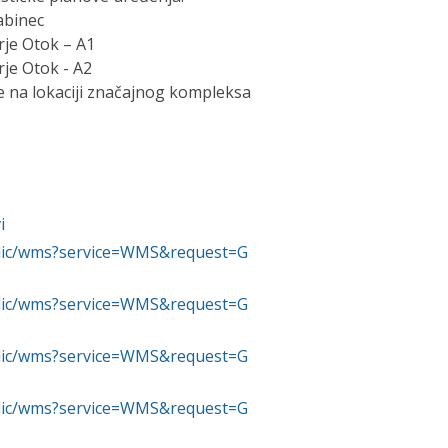
abinec
rje Otok – A1
rje Otok - A2
ne na lokaciji značajnog kompleksa
i
ublic/wms?service=WMS&request=G
ublic/wms?service=WMS&request=G
ublic/wms?service=WMS&request=G
ublic/wms?service=WMS&request=G