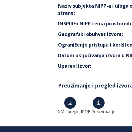
Naziv subjekta NIPP-a i uloga
strane
:
INSPIRE i NIPP tema prostorni
Geografski obuhvat izvora
:
Ograničenje pristupa i korišten
Datum uključivanja izvora u N
Upareni izvor
:
Preuzimanje i pregled izvor
XML pregled
PDF Preuzimanje