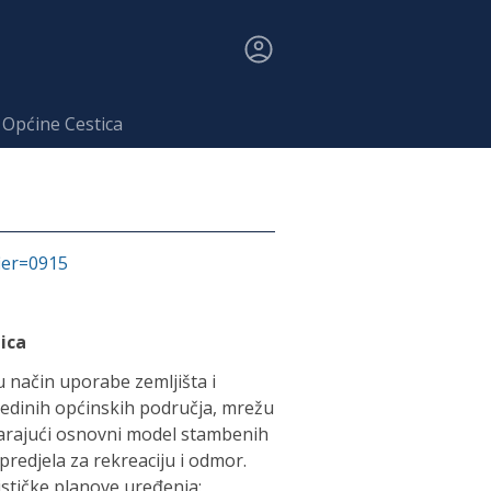
 Općine Cestica
fier=0915
ica
 način uporabe zemljišta i
edinih općinskih područja, mrežu
arajući osnovni model stambenih
predjela za rekreaciju i odmor.
stičke planove uređenja: