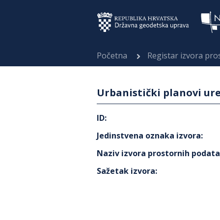
Početna
Registar izvora pr
Urbanistički planovi ur
ID
:
Jedinstvena oznaka izvora
:
Naziv izvora prostornih podat
Sažetak izvora
: