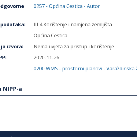
 odgovorne
0257
-
Općina Cestica
- Autor
h podataka
:
III 4 Korištenje i namjena zemljišta
Općina Cestica
ja izvora
:
Nema uvjeta za pristup i korištenje
IPP
:
2020-11-26
0200
WMS - prostorni planovi - Varaždinska 
a NIPP-a