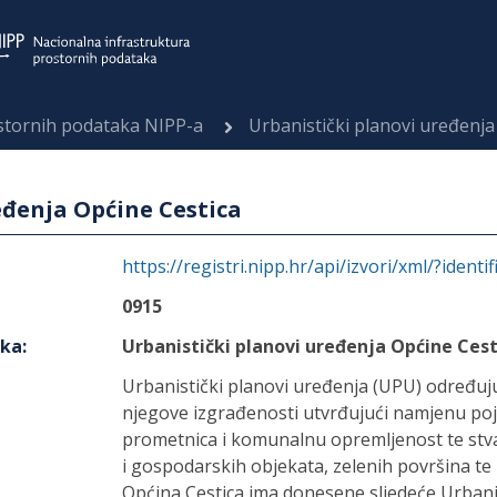
ostornih podataka NIPP-a
Urbanistički planovi uređenja
eđenja Općine Cestica
https://registri.nipp.hr/api/izvori/xml/?identi
0915
aka
:
Urbanistički planovi uređenja Općine Cest
Urbanistički planovi uređenja (UPU) određuju
njegove izgrađenosti utvrđujući namjenu poj
prometnica i komunalnu opremljenost te stv
i gospodarskih objekata, zelenih površina te 
Općina Cestica ima donesene sljedeće Urbani