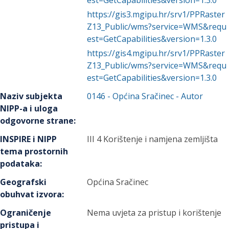
est=GetCapabilities&version=1.3.0
https://gis3.mgipu.hr/srv1/PPRaster
Z13_Public/wms?service=WMS&requ
est=GetCapabilities&version=1.3.0
https://gis4.mgipu.hr/srv1/PPRaster
Z13_Public/wms?service=WMS&requ
est=GetCapabilities&version=1.3.0
Naziv subjekta
0146
-
Općina Sračinec
- Autor
NIPP-a i uloga
odgovorne strane
:
INSPIRE i NIPP
III 4 Korištenje i namjena zemljišta
tema prostornih
podataka
:
Geografski
Općina Sračinec
obuhvat izvora
:
Ograničenje
Nema uvjeta za pristup i korištenje
pristupa i