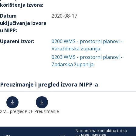
korištenja izvora
:
Datum
2020-08-17
uključivanja izvora
u NIPP
:
Upareni izvor
:
0200
WMS - prostorni planovi -
Varaždinska županija
0203
WMS - prostorni planovi -
Zadarska županija
Preuzimanje i pregled izvora NIPP-a
XML pregled
PDF Preuzimanje
Nacionalna kontaktna točka
za NIPP i INSPIRE