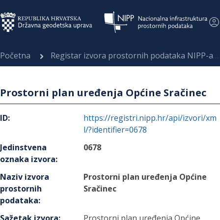
Početna
Registar izvora prostornih podataka NIPP-a
Prostorni plan uređenja Općine Sračinec
ID
:
https://registri.nipp.hr/api/izvori/xm
l/?identifier=0678
Jedinstvena
0678
oznaka izvora
:
Naziv izvora
Prostorni plan uređenja Općine
prostornih
Sračinec
podataka
:
Sažetak izvora
:
Prostorni plan uređenja Općine