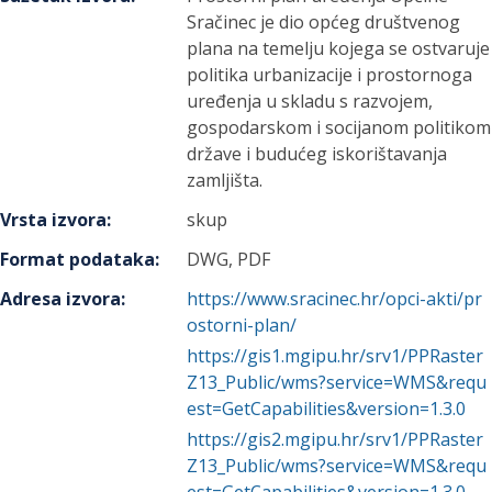
Sračinec je dio općeg društvenog
plana na temelju kojega se ostvaruje
politika urbanizacije i prostornoga
uređenja u skladu s razvojem,
gospodarskom i socijanom politikom
države i budućeg iskorištavanja
zamljišta.
Vrsta izvora
:
skup
Format podataka
:
DWG, PDF
Adresa izvora
:
https://www.sracinec.hr/opci-akti/pr
ostorni-plan/
https://gis1.mgipu.hr/srv1/PPRaster
Z13_Public/wms?service=WMS&requ
est=GetCapabilities&version=1.3.0
https://gis2.mgipu.hr/srv1/PPRaster
Z13_Public/wms?service=WMS&requ