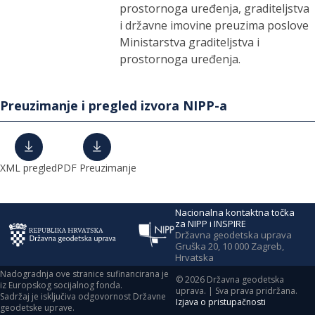
prostornoga uređenja, graditeljstva
i državne imovine preuzima poslove
Ministarstva graditeljstva i
prostornoga uređenja.
Preuzimanje i pregled izvora NIPP-a
XML pregled
PDF Preuzimanje
Nacionalna kontaktna točka
za NIPP i INSPIRE
Državna geodetska uprava
Gruška 20, 10 000 Zagreb,
Hrvatska
Nadogradnja ove stranice sufinancirana je
©
2026
Državna geodetska
iz Europskog socijalnog fonda.
uprava. | Sva prava pridržana.
Sadržaj je isključiva odgovornost Državne
Izjava o pristupačnosti
geodetske uprave.