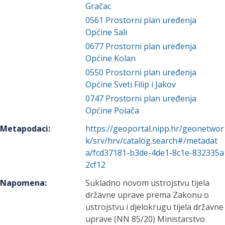
Gračac
0561
Prostorni plan uređenja
Općine Sali
0677
Prostorni plan uređenja
Općine Kolan
0550
Prostorni plan uređenja
Općine Sveti Filip i Jakov
0747
Prostorni plan uređenja
Općine Polača
Metapodaci
:
https://geoportal.nipp.hr/geonetwor
k/srv/hrv/catalog.search#/metadat
a/fcd37181-b3de-4de1-8c1e-832335a
2cf12
Napomena
:
Sukladno novom ustrojstvu tijela
državne uprave prema Zakonu o
ustrojstvu i djelokrugu tijela državne
uprave (NN 85/20) Ministarstvo