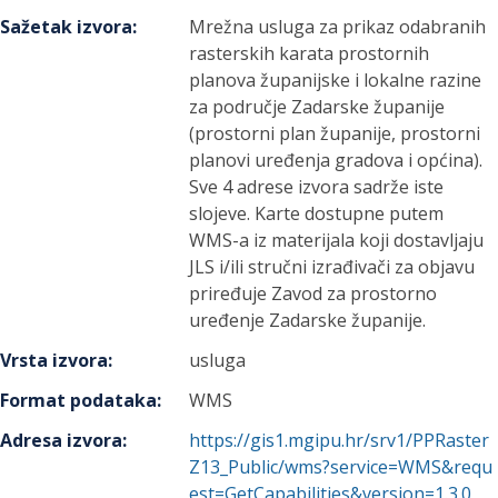
Sažetak izvora
:
Mrežna usluga za prikaz odabranih
rasterskih karata prostornih
planova županijske i lokalne razine
za područje Zadarske županije
(prostorni plan županije, prostorni
planovi uređenja gradova i općina).
Sve 4 adrese izvora sadrže iste
slojeve. Karte dostupne putem
WMS-a iz materijala koji dostavljaju
JLS i/ili stručni izrađivači za objavu
priređuje Zavod za prostorno
uređenje Zadarske županije.
Vrsta izvora
:
usluga
Format podataka
:
WMS
Adresa izvora
:
https://gis1.mgipu.hr/srv1/PPRaster
Z13_Public/wms?service=WMS&requ
est=GetCapabilities&version=1.3.0