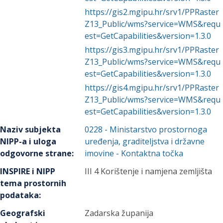
https://gis2.mgipu.hr/srv1/PPRaster
Z13_Public/wms?service=WMS&requ
est=GetCapabilities&version=1.3.0
https://gis3.mgipu.hr/srv1/PPRaster
Z13_Public/wms?service=WMS&requ
est=GetCapabilities&version=1.3.0
https://gis4.mgipu.hr/srv1/PPRaster
Z13_Public/wms?service=WMS&requ
est=GetCapabilities&version=1.3.0
Naziv subjekta
0228
-
Ministarstvo prostornoga
NIPP-a i uloga
uređenja, graditeljstva i državne
odgovorne strane
:
imovine
- Kontaktna točka
INSPIRE i NIPP
III 4 Korištenje i namjena zemljišta
tema prostornih
podataka
:
Geografski
Zadarska županija