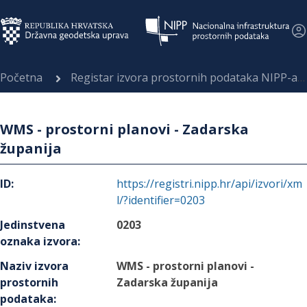
Početna
Registar izvora prostornih podataka NIPP-a
WMS - prostorni planovi - Zadarska
županija
ID
:
https://registri.nipp.hr/api/izvori/xm
l/?identifier=0203
Jedinstvena
0203
oznaka izvora
:
Naziv izvora
WMS - prostorni planovi -
prostornih
Zadarska županija
podataka
: