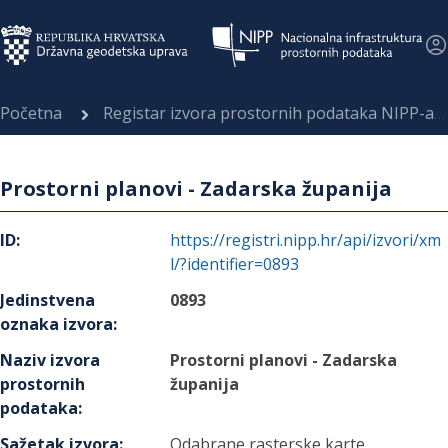
Početna
Registar izvora prostornih podataka NIPP-a
Prostorni planovi - Zadarska županija
ID
:
https://registri.nipp.hr/api/izvori/xm
l/?identifier=0893
Jedinstvena
0893
oznaka izvora
:
Naziv izvora
Prostorni planovi - Zadarska
prostornih
županija
podataka
:
Sažetak izvora
:
Odabrane rasterske karte