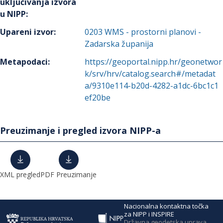
uključivanja izvora
u NIPP
:
Upareni izvor
:
0203
WMS - prostorni planovi -
Zadarska županija
Metapodaci
:
https://geoportal.nipp.hr/geonetwor
k/srv/hrv/catalog.search#/metadat
a/9310e114-b20d-4282-a1dc-6bc1c1
ef20be
Preuzimanje i pregled izvora NIPP-a
XML pregled
PDF Preuzimanje
Nacionalna kontaktna točka
za NIPP i INSPIRE
Državna geodetska uprava