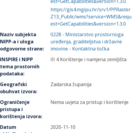
est=GetCapabilities&version=1.3.0
https://gis4.mgipu.hr/srv1/PPRaster
Z13_Public/wms?service=WMS&requ
est=GetCapabilities&version=1.3.0
Naziv subjekta
0228
-
Ministarstvo prostornoga
NIPP-a i uloga
uređenja, graditeljstva i državne
odgovorne strane
:
imovine
- Kontaktna točka
INSPIRE i NIPP
III 4 Korištenje i namjena zemljišta
tema prostornih
podataka
:
Geografski
Zadarska županija
obuhvat izvora
:
Ograničenje
Nema uvjeta za pristup i korištenje
pristupa i
korištenja izvora
:
Datum
2020-11-10