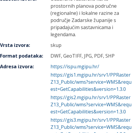
prostornih planova područne
(regionalne) i lokalne razine za
područje Zadarske županije s
pripadajućim sastavnicama i
legendama.
Vrsta izvora
:
skup
Format podataka
:
DWF, GeoTIFF, JPG, PDF, SHP
Adresa izvora
:
https://ispu.mgipu.hr/
https://gis1.mgipu.hr/srv1/PPRaster
Z13_Public/wms?service=WMS&requ
est=GetCapabilities&version=1.3.0
https://gis2.mgipu.hr/srv1/PPRaster
Z13_Public/wms?service=WMS&requ
est=GetCapabilities&version=1.3.0
https://gis3.mgipu.hr/srv1/PPRaster
Z13_Public/wms?service=WMS&requ