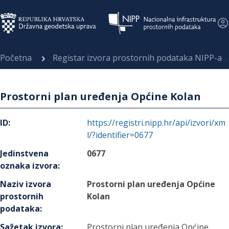
Početna
Registar izvora prostornih podataka NIPP-a
Prostorni plan uređenja Općine Kolan
ID
:
https://registri.nipp.hr/api/izvori/xm
l/?identifier=0677
Jedinstvena
0677
oznaka izvora
:
Naziv izvora
Prostorni plan uređenja Općine
prostornih
Kolan
podataka
:
Sažetak izvora
:
Prostorni plan uređenja Općine