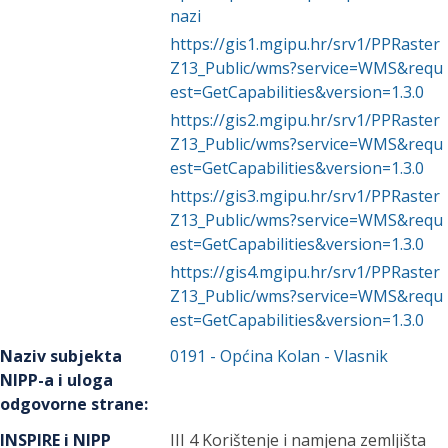
nazi
https://gis1.mgipu.hr/srv1/PPRaster
Z13_Public/wms?service=WMS&requ
est=GetCapabilities&version=1.3.0
https://gis2.mgipu.hr/srv1/PPRaster
Z13_Public/wms?service=WMS&requ
est=GetCapabilities&version=1.3.0
https://gis3.mgipu.hr/srv1/PPRaster
Z13_Public/wms?service=WMS&requ
est=GetCapabilities&version=1.3.0
https://gis4.mgipu.hr/srv1/PPRaster
Z13_Public/wms?service=WMS&requ
est=GetCapabilities&version=1.3.0
Naziv subjekta
0191
-
Općina Kolan
- Vlasnik
NIPP-a i uloga
odgovorne strane
:
INSPIRE i NIPP
III 4 Korištenje i namjena zemljišta