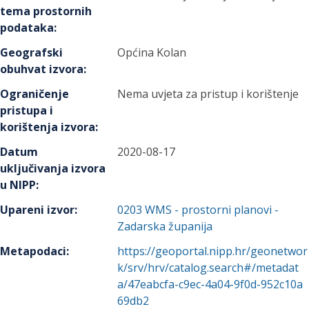
tema prostornih
podataka
:
Geografski
Općina Kolan
obuhvat izvora
:
Ograničenje
Nema uvjeta za pristup i korištenje
pristupa i
korištenja izvora
:
Datum
2020-08-17
uključivanja izvora
u NIPP
:
Upareni izvor
:
0203
WMS - prostorni planovi -
Zadarska županija
Metapodaci
:
https://geoportal.nipp.hr/geonetwor
k/srv/hrv/catalog.search#/metadat
a/47eabcfa-c9ec-4a04-9f0d-952c10a
69db2