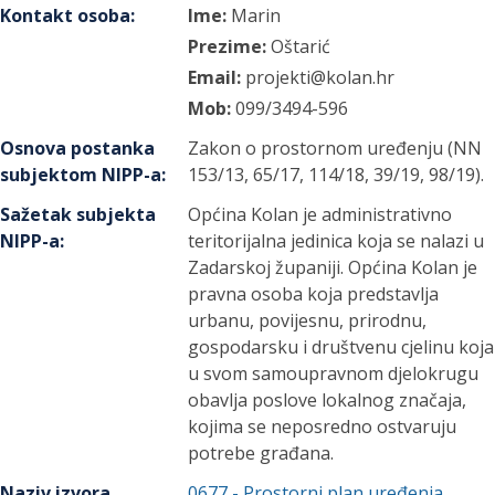
Kontakt osoba
:
Ime:
Marin
Prezime:
Oštarić
Email:
projekti@kolan.hr
Mob:
099/3494-596
Osnova postanka
Zakon o prostornom uređenju (NN
subjektom NIPP-a
:
153/13, 65/17, 114/18, 39/19, 98/19).
Sažetak subjekta
Općina Kolan je administrativno
NIPP-a
:
teritorijalna jedinica koja se nalazi u
Zadarskoj županiji. Općina Kolan je
pravna osoba koja predstavlja
urbanu, povijesnu, prirodnu,
gospodarsku i društvenu cjelinu koja
u svom samoupravnom djelokrugu
obavlja poslove lokalnog značaja,
kojima se neposredno ostvaruju
potrebe građana.
Naziv izvora
0677
-
Prostorni plan uređenja