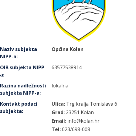
Naziv subjekta
Općina Kolan
NIPP-a
:
OIB subjekta NIPP-
63577538914
a
:
Razina nadležnosti
lokalna
subjekta NIPP-a
:
Kontakt podaci
Ulica:
Trg kralja Tomislava
6
subjekta
:
Grad:
23251
Kolan
Email:
info@kolan.hr
Tel:
023/698-008