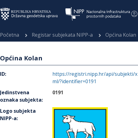
Početna
Registar subjekata NIPP-a
Općina Kolan
Općina Kolan
ID
:
https://registri.nipp.hr/api/subjekti/x
ml/?identifier=0191
Jedinstvena
0191
oznaka subjekta
:
Logo subjekta
NIPP-a
: