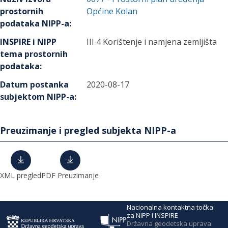
prostornih
Općine Kolan
podataka NIPP-a
:
INSPIRE i NIPP
III 4 Korištenje i namjena zemljišta
tema prostornih
podataka
:
Datum postanka
2020-08-17
subjektom NIPP-a
:
Preuzimanje i pregled subjekta NIPP-a
XML pregled
PDF Preuzimanje
Nacionalna kontaktna točka
za NIPP i INSPIRE
Državna geodetska uprava