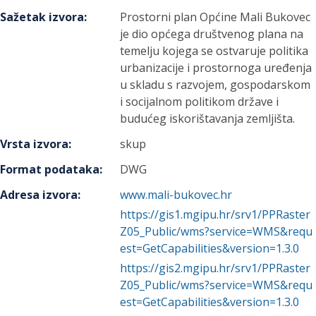
Sažetak izvora
:
Prostorni plan Općine Mali Bukovec
je dio općega društvenog plana na
temelju kojega se ostvaruje politika
urbanizacije i prostornoga uređenja
u skladu s razvojem, gospodarskom
i socijalnom politikom države i
budućeg iskorištavanja zemljišta.
Vrsta izvora
:
skup
Format podataka
:
DWG
Adresa izvora
:
www.mali-bukovec.hr
https://gis1.mgipu.hr/srv1/PPRaster
Z05_Public/wms?service=WMS&requ
est=GetCapabilities&version=1.3.0
https://gis2.mgipu.hr/srv1/PPRaster
Z05_Public/wms?service=WMS&requ
est=GetCapabilities&version=1.3.0