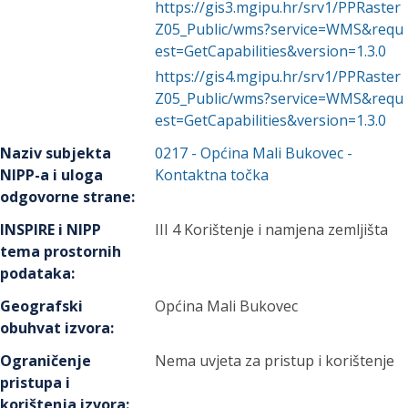
https://gis3.mgipu.hr/srv1/PPRaster
Z05_Public/wms?service=WMS&requ
est=GetCapabilities&version=1.3.0
https://gis4.mgipu.hr/srv1/PPRaster
Z05_Public/wms?service=WMS&requ
est=GetCapabilities&version=1.3.0
Naziv subjekta
0217
-
Općina Mali Bukovec
-
NIPP-a i uloga
Kontaktna točka
odgovorne strane
:
INSPIRE i NIPP
III 4 Korištenje i namjena zemljišta
tema prostornih
podataka
:
Geografski
Općina Mali Bukovec
obuhvat izvora
:
Ograničenje
Nema uvjeta za pristup i korištenje
pristupa i
korištenja izvora
: