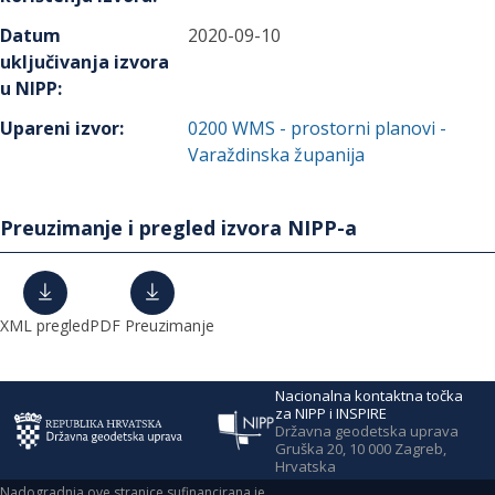
Datum
2020-09-10
uključivanja izvora
u NIPP
:
Upareni izvor
:
0200
WMS - prostorni planovi -
Varaždinska županija
Preuzimanje i pregled izvora NIPP-a
XML pregled
PDF Preuzimanje
Nacionalna kontaktna točka
za NIPP i INSPIRE
Državna geodetska uprava
Gruška 20, 10 000 Zagreb,
Hrvatska
Nadogradnja ove stranice sufinancirana je