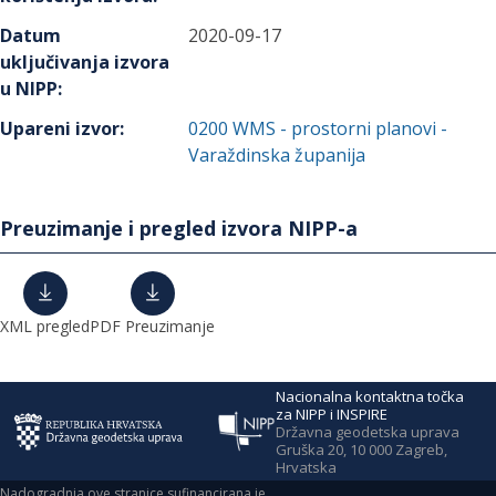
Datum
2020-09-17
uključivanja izvora
u NIPP
:
Upareni izvor
:
0200
WMS - prostorni planovi -
Varaždinska županija
Preuzimanje i pregled izvora NIPP-a
XML pregled
PDF Preuzimanje
Nacionalna kontaktna točka
za NIPP i INSPIRE
Državna geodetska uprava
Gruška 20, 10 000 Zagreb,
Hrvatska
Nadogradnja ove stranice sufinancirana je