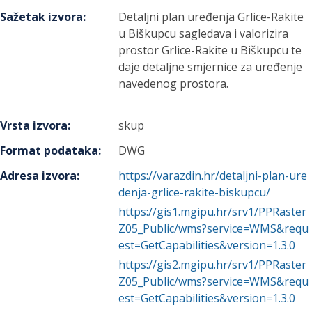
Sažetak izvora
:
Detaljni plan uređenja Grlice-Rakite
u Biškupcu sagledava i valorizira
prostor Grlice-Rakite u Biškupcu te
daje detaljne smjernice za uređenje
navedenog prostora.
Vrsta izvora
:
skup
Format podataka
:
DWG
Adresa izvora
:
https://varazdin.hr/detaljni-plan-ure
denja-grlice-rakite-biskupcu/
https://gis1.mgipu.hr/srv1/PPRaster
Z05_Public/wms?service=WMS&requ
est=GetCapabilities&version=1.3.0
https://gis2.mgipu.hr/srv1/PPRaster
Z05_Public/wms?service=WMS&requ
est=GetCapabilities&version=1.3.0