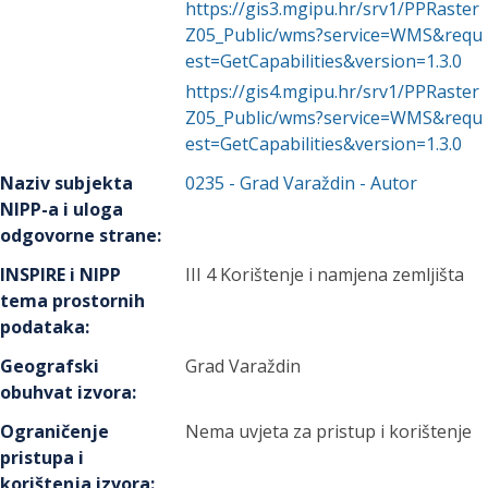
https://gis3.mgipu.hr/srv1/PPRaster
Z05_Public/wms?service=WMS&requ
est=GetCapabilities&version=1.3.0
https://gis4.mgipu.hr/srv1/PPRaster
Z05_Public/wms?service=WMS&requ
est=GetCapabilities&version=1.3.0
Naziv subjekta
0235
-
Grad Varaždin
- Autor
NIPP-a i uloga
odgovorne strane
:
INSPIRE i NIPP
III 4 Korištenje i namjena zemljišta
tema prostornih
podataka
:
Geografski
Grad Varaždin
obuhvat izvora
:
Ograničenje
Nema uvjeta za pristup i korištenje
pristupa i
korištenja izvora
: