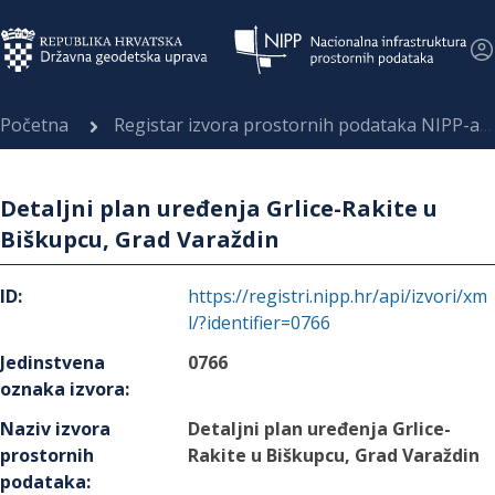
Početna
Registar izvora prostornih podataka NIPP-a
Detaljni plan uređenja Grlice-Rakite u
Biškupcu, Grad Varaždin
ID
:
https://registri.nipp.hr/api/izvori/xm
l/?identifier=0766
Jedinstvena
0766
oznaka izvora
:
Naziv izvora
Detaljni plan uređenja Grlice-
prostornih
Rakite u Biškupcu, Grad Varaždin
podataka
: