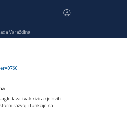
rada Varaždina
fier=0760
ina
gledava i valorizira cjeloviti
storni razvoj i funkcije na