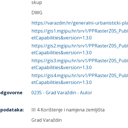
skup
DWG
https://varazdin.hr/generalni-urbanisticki-p
https://gis1.mgipu.hr/srv1/PPRasterZ05_P
etCapabilities&version=1.3.0
https://gis2.mgipu.hr/srv1/PPRasterZ05_P
etCapabilities&version=1.3.0
https://gis3.mgipu.hr/srv1/PPRasterZ05_P
etCapabilities&version=1.3.0
https://gis4.mgipu.hr/srv1/PPRasterZ05_P
etCapabilities&version=1.3.0
 odgovorne
0235
-
Grad Varaždin
- Autor
h podataka
:
III 4 Korištenje i namjena zemljišta
Grad Varaždin