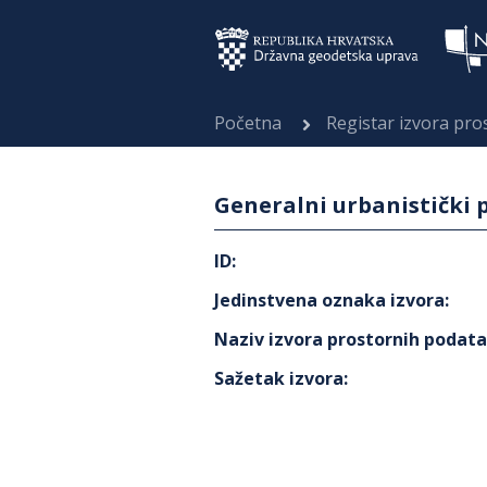
Početna
Registar izvora pr
Generalni urbanistički 
ID
:
Jedinstvena oznaka izvora
:
Naziv izvora prostornih podat
Sažetak izvora
: