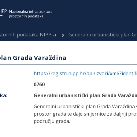
ostornih podataka NIPP-a
Generalni urbanistički plan G
plan Grada Varaždina
https://registri.nipp.hr/api/izvori/xml/?identi
0760
aka
:
Generalni urbanistički plan Grada Varažd
Generalni urbanistički plan Grada Varaždina sa
prostor grada te daje smjernice za daljnji pro
području grada.