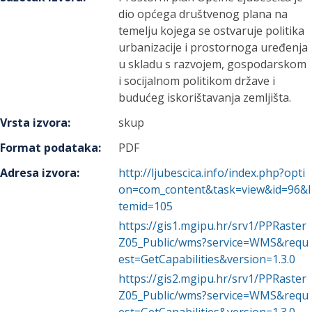
dio općega društvenog plana na
temelju kojega se ostvaruje politika
urbanizacije i prostornoga uređenja
u skladu s razvojem, gospodarskom
i socijalnom politikom države i
budućeg iskorištavanja zemljišta.
Vrsta izvora
:
skup
Format podataka
:
PDF
Adresa izvora
:
http://ljubescica.info/index.php?opti
on=com_content&task=view&id=96&I
temid=105
https://gis1.mgipu.hr/srv1/PPRaster
Z05_Public/wms?service=WMS&requ
est=GetCapabilities&version=1.3.0
https://gis2.mgipu.hr/srv1/PPRaster
Z05_Public/wms?service=WMS&requ