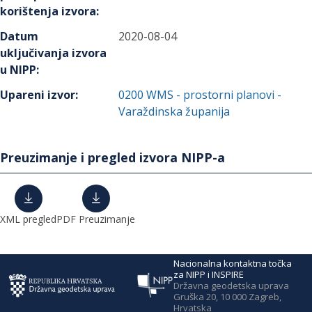
korištenja izvora
:
Datum
2020-08-04
uključivanja izvora
u NIPP
:
Upareni izvor
:
0200
WMS - prostorni planovi -
Varaždinska županija
Preuzimanje i pregled izvora NIPP-a
XML pregled
PDF Preuzimanje
Nacionalna kontaktna točka
za NIPP i INSPIRE
Državna geodetska uprava
Gruška 20, 10 000 Zagreb,
Hrvatska