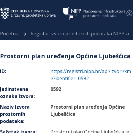
Početna
Registar izvora prostornih podataka NIPP-a
Prostorni plan uređenja Općine Ljubešćica
ID
:
https://registri.nipp.hr/api/izvori/xm
l/?identifier=0592
Jedinstvena
0592
oznaka izvora
:
Naziv izvora
Prostorni plan uređenja Općine
prostornih
Ljubešćica
podataka
:
Sažetak izvora
:
Prostorni plan Općine Ljubešćica je