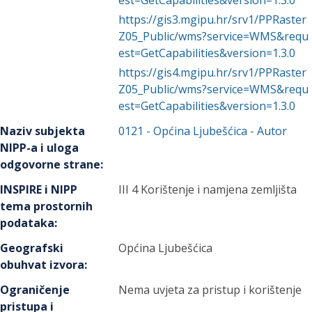
est=GetCapabilities&version=1.3.0
https://gis3.mgipu.hr/srv1/PPRaster
Z05_Public/wms?service=WMS&requ
est=GetCapabilities&version=1.3.0
https://gis4.mgipu.hr/srv1/PPRaster
Z05_Public/wms?service=WMS&requ
est=GetCapabilities&version=1.3.0
Naziv subjekta
0121
-
Općina Ljubešćica
- Autor
NIPP-a i uloga
odgovorne strane
:
INSPIRE i NIPP
III 4 Korištenje i namjena zemljišta
tema prostornih
podataka
:
Geografski
Općina Ljubešćica
obuhvat izvora
:
Ograničenje
Nema uvjeta za pristup i korištenje
pristupa i