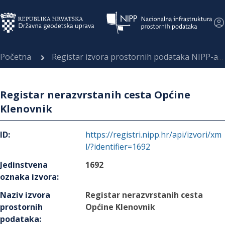
Početna
Registar izvora prostornih podataka NIPP-a
Registar nerazvrstanih cesta Općine
Klenovnik
ID
:
https://registri.nipp.hr/api/izvori/xm
l/?identifier=1692
Jedinstvena
1692
oznaka izvora
:
Naziv izvora
Registar nerazvrstanih cesta
prostornih
Općine Klenovnik
podataka
: