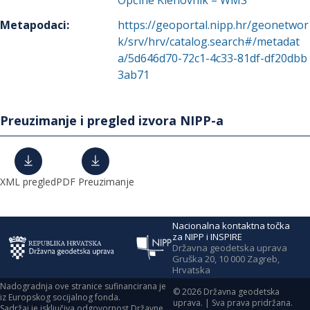
Općine Klenovnik – WMS
Metapodaci
:
https://geoportal.nipp.hr/geonetwor
k/srv/hrv/catalog.search#/metadat
a/5d646d70-72c1-4c33-81df-df20dbb
3ab71
Preuzimanje i pregled izvora NIPP-a
XML pregled
PDF Preuzimanje
Nacionalna kontaktna točka
za NIPP i INSPIRE
Državna geodetska uprava
Gruška 20, 10 000 Zagreb,
Hrvatska
Nadogradnja ove stranice sufinancirana je
©
2026
Državna geodetska
iz Europskog socijalnog fonda.
uprava. | Sva prava pridržana.
Sadržaj je isključiva odgovornost Državne