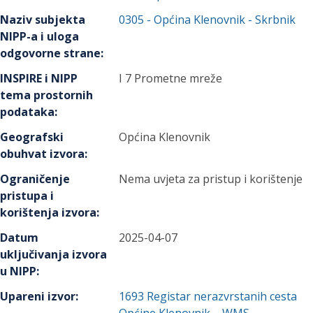
Naziv subjekta
0305
-
Općina Klenovnik
- Skrbnik
NIPP-a i uloga
odgovorne strane
:
INSPIRE i NIPP
I 7 Prometne mreže
tema prostornih
podataka
:
Geografski
Općina Klenovnik
obuhvat izvora
:
Ograničenje
Nema uvjeta za pristup i korištenje
pristupa i
korištenja izvora
:
Datum
2025-04-07
uključivanja izvora
u NIPP
:
Upareni izvor
:
1693
Registar nerazvrstanih cesta