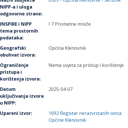
Naziv subjekta
0305
-
Općina Klenovnik
- Skrbnik
NIPP-a i uloga
odgovorne strane
:
INSPIRE i NIPP
I 7 Prometne mreže
tema prostornih
podataka
:
Geografski
Općina Klenovnik
obuhvat izvora
:
Ograničenje
Nema uvjeta za pristup i korištenje
pristupa i
korištenja izvora
:
Datum
2025-04-07
uključivanja izvora
u NIPP
:
Upareni izvor
:
1692
Registar nerazvrstanih cesta
Općine Klenovnik