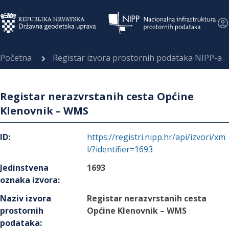
Početna
Registar izvora prostornih podataka NIPP-a
Registar nerazvrstanih cesta Općine
Klenovnik – WMS
ID
:
https://registri.nipp.hr/api/izvori/xm
l/?identifier=1693
Jedinstvena
1693
oznaka izvora
:
Naziv izvora
Registar nerazvrstanih cesta
prostornih
Općine Klenovnik – WMS
podataka
: