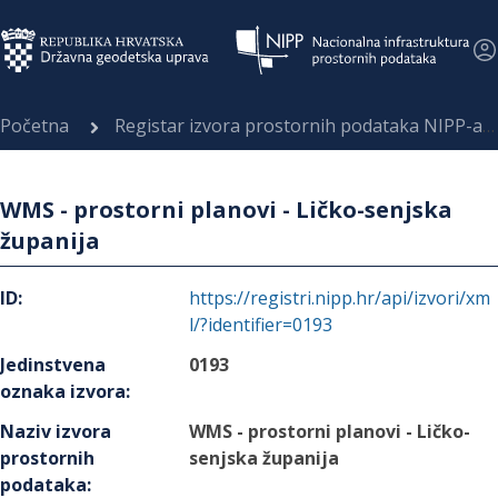
Početna
Registar izvora prostornih podataka NIPP-a
WMS - prostorni planovi - Ličko-senjska
županija
ID
:
https://registri.nipp.hr/api/izvori/xm
l/?identifier=0193
Jedinstvena
0193
oznaka izvora
:
Naziv izvora
WMS - prostorni planovi - Ličko-
prostornih
senjska županija
podataka
: