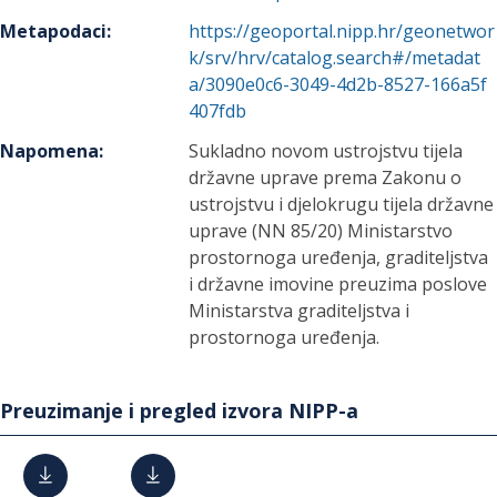
Metapodaci
:
https://geoportal.nipp.hr/geonetwor
k/srv/hrv/catalog.search#/metadat
a/3090e0c6-3049-4d2b-8527-166a5f
407fdb
Napomena
:
Sukladno novom ustrojstvu tijela
državne uprave prema Zakonu o
ustrojstvu i djelokrugu tijela državne
uprave (NN 85/20) Ministarstvo
prostornoga uređenja, graditeljstva
i državne imovine preuzima poslove
Ministarstva graditeljstva i
prostornoga uređenja.
Preuzimanje i pregled izvora NIPP-a