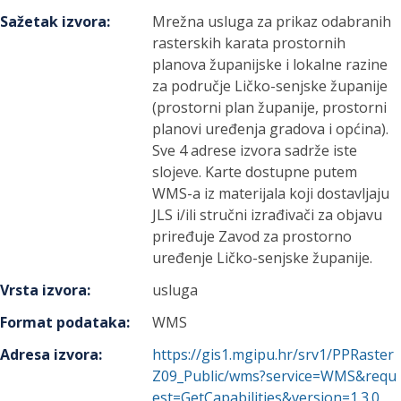
Sažetak izvora
:
Mrežna usluga za prikaz odabranih
rasterskih karata prostornih
planova županijske i lokalne razine
za područje Ličko-senjske županije
(prostorni plan županije, prostorni
planovi uređenja gradova i općina).
Sve 4 adrese izvora sadrže iste
slojeve. Karte dostupne putem
WMS-a iz materijala koji dostavljaju
JLS i/ili stručni izrađivači za objavu
priređuje Zavod za prostorno
uređenje Ličko-senjske županije.
Vrsta izvora
:
usluga
Format podataka
:
WMS
Adresa izvora
:
https://gis1.mgipu.hr/srv1/PPRaster
Z09_Public/wms?service=WMS&requ
est=GetCapabilities&version=1.3.0