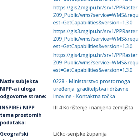
https://gis2.mgipu.hr/srv1/PPRaster
Z09_Public/wms?service=WMS&requ
est=GetCapabilities&version=1.3.0
https://gis3.mgipu.hr/srv1/PPRaster
Z09_Public/wms?service=WMS&requ
est=GetCapabilities&version=1.3.0
https://gis4.mgipu.hr/srv1/PPRaster
Z09_Public/wms?service=WMS&requ
est=GetCapabilities&version=1.3.0
Naziv subjekta
0228
-
Ministarstvo prostornoga
NIPP-a i uloga
uređenja, graditeljstva i državne
odgovorne strane
:
imovine
- Kontaktna točka
INSPIRE i NIPP
III 4 Korištenje i namjena zemljišta
tema prostornih
podataka
:
Geografski
Ličko-senjske županija