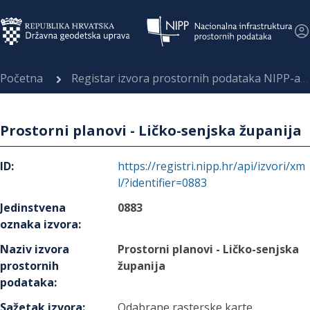
Početna
Registar izvora prostornih podataka NIPP-a
Prostorni planovi - Ličko-senjska županija
ID
:
https://registri.nipp.hr/api/izvori/xm
l/?identifier=0883
Jedinstvena
0883
oznaka izvora
:
Naziv izvora
Prostorni planovi - Ličko-senjska
prostornih
županija
podataka
:
Sažetak izvora
:
Odabrane rasterske karte