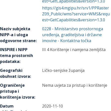
est=GetCapabilities&version=1.3.0
https://gis4.mgipu.hr/srv1/PPRaster
Z09_Public/wms?service=WMS&requ
est=GetCapabilities&version=1.3.0
Naziv subjekta
0228
-
Ministarstvo prostornoga
NIPP-a i uloga
uređenja, graditeljstva i državne
odgovorne strane
:
imovine
- Kontaktna točka
INSPIRE i NIPP
III 4 Korištenje i namjena zemljišta
tema prostornih
podataka
:
Geografski
Ličko-senjske županija
obuhvat izvora
:
Ograničenje
Nema uvjeta za pristup i korištenje
pristupa i
korištenja izvora
:
Datum
2020-11-10