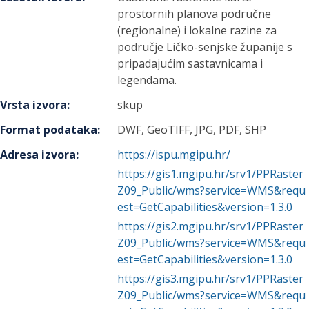
prostornih planova područne
(regionalne) i lokalne razine za
područje Ličko-senjske županije s
pripadajućim sastavnicama i
legendama.
Vrsta izvora
:
skup
Format podataka
:
DWF, GeoTIFF, JPG, PDF, SHP
Adresa izvora
:
https://ispu.mgipu.hr/
https://gis1.mgipu.hr/srv1/PPRaster
Z09_Public/wms?service=WMS&requ
est=GetCapabilities&version=1.3.0
https://gis2.mgipu.hr/srv1/PPRaster
Z09_Public/wms?service=WMS&requ
est=GetCapabilities&version=1.3.0
https://gis3.mgipu.hr/srv1/PPRaster
Z09_Public/wms?service=WMS&requ