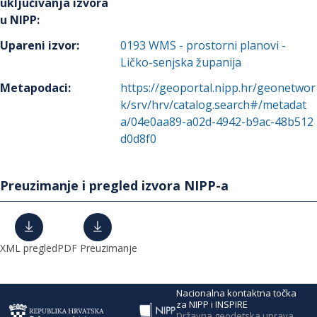
uključivanja izvora
u NIPP
:
Upareni izvor
:
0193
WMS - prostorni planovi -
Ličko-senjska županija
Metapodaci
:
https://geoportal.nipp.hr/geonetwor
k/srv/hrv/catalog.search#/metadat
a/04e0aa89-a02d-4942-b9ac-48b512
d0d8f0
Preuzimanje i pregled izvora NIPP-a
XML pregled
PDF Preuzimanje
Nacionalna kontaktna točka
za NIPP i INSPIRE
Državna geodetska uprava