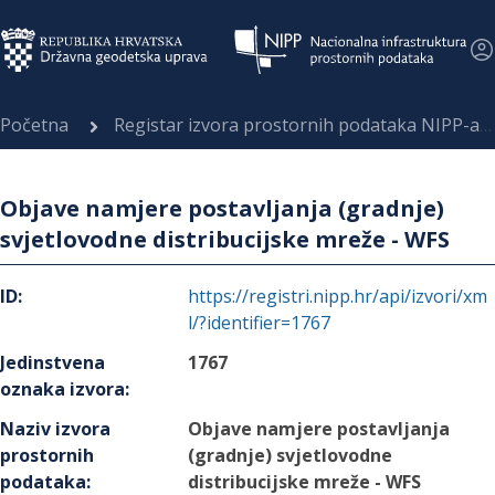
Početna
Registar izvora prostornih podataka NIPP-a
Objave namjere postavljanja (gradnje)
svjetlovodne distribucijske mreže - WFS
ID
:
https://registri.nipp.hr/api/izvori/xm
l/?identifier=1767
Jedinstvena
1767
oznaka izvora
:
Naziv izvora
Objave namjere postavljanja
prostornih
(gradnje) svjetlovodne
podataka
:
distribucijske mreže - WFS