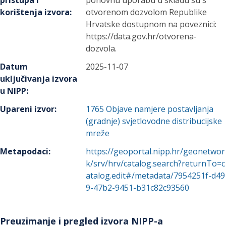
pristupa i
ponovnu uporabu u skladu su s
korištenja izvora
:
otvorenom dozvolom Republike
Hrvatske dostupnom na poveznici:
https://data.gov.hr/otvorena-
dozvola.
Datum
2025-11-07
uključivanja izvora
u NIPP
:
Upareni izvor
:
1765
Objave namjere postavljanja
(gradnje) svjetlovodne distribucijske
mreže
Metapodaci
:
https://geoportal.nipp.hr/geonetwor
k/srv/hrv/catalog.search?returnTo=c
atalog.edit#/metadata/7954251f-d49
9-47b2-9451-b31c82c93560
Preuzimanje i pregled izvora NIPP-a